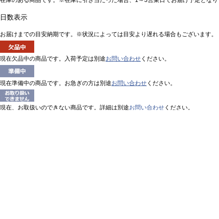
日数表示
お届けまでの目安納期です。※状況によっては目安より遅れる場合もございます。
現在欠品中の商品です。入荷予定は別途
お問い合わせ
ください。
現在準備中の商品です。お急ぎの方は別途
お問い合わせ
ください。
現在、お取扱いのできない商品です。詳細は別途
お問い合わせ
ください。
リサイクルトナーの在庫表示
先に使用済カートリッジを回収し、回収した使用済カートリッジを当社が確認して
当社在庫分のリサイクルトナーをあらかじめ即日出荷いたします。お届け後、使用
PR-L4C150-31 ドラムカートリッジ | 法人様向けのオフィス