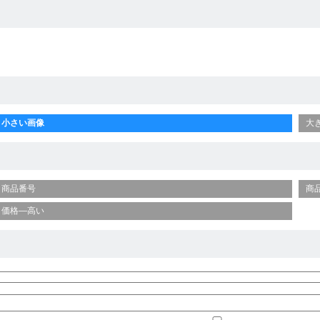
小さい画像
大
商品番号
商
価格—高い