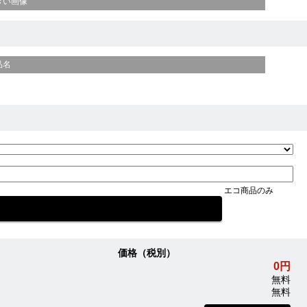
きい画像
品名
エコ商品のみ
価格（税別）
0円
無料
無料