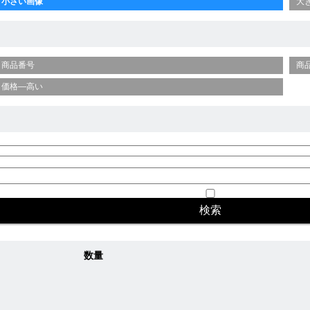
小さい画像
大
商品番号
商
価格—高い
数量