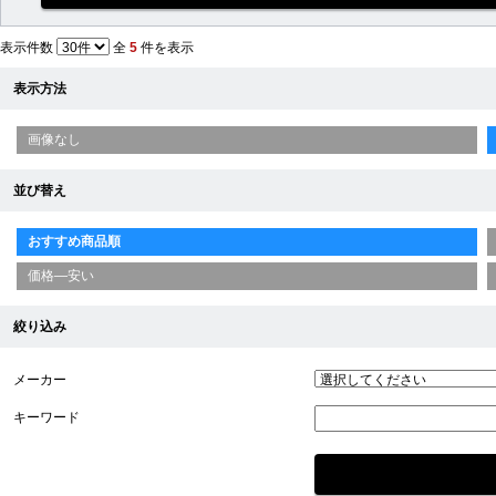
表示件数
全
5
件を表示
表示方法
画像なし
並び替え
おすすめ商品順
価格—安い
絞り込み
メーカー
キーワード