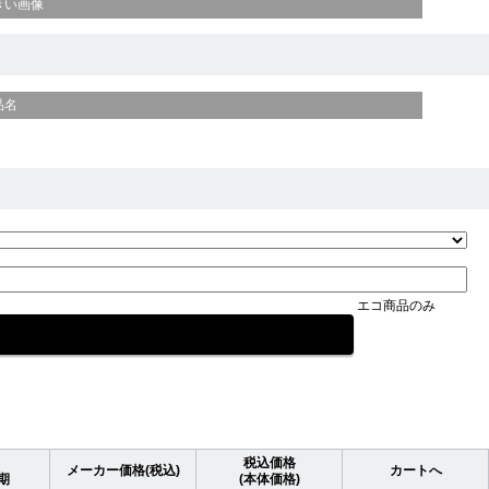
きい画像
品名
エコ商品のみ
税込価格
メーカー価格(税込)
カートへ
期
(本体価格)