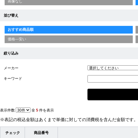
画像なし
並び替え
おすすめ商品順
価格—安い
絞り込み
メーカー
キーワード
表示件数
全
5
件を表示
※表記の税込金額はあくまで単価に対しての消費税を含んだ金額です。
チェック
商品番号