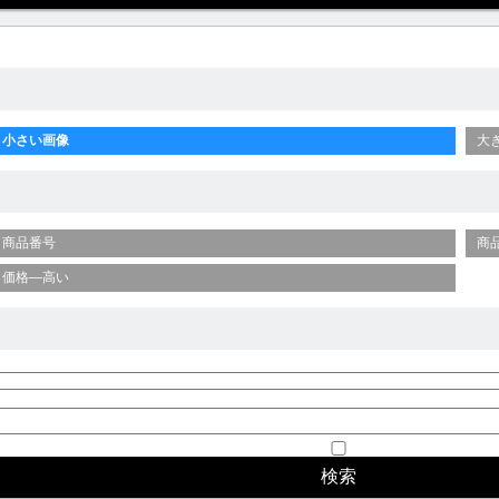
小さい画像
大
商品番号
商
価格—高い