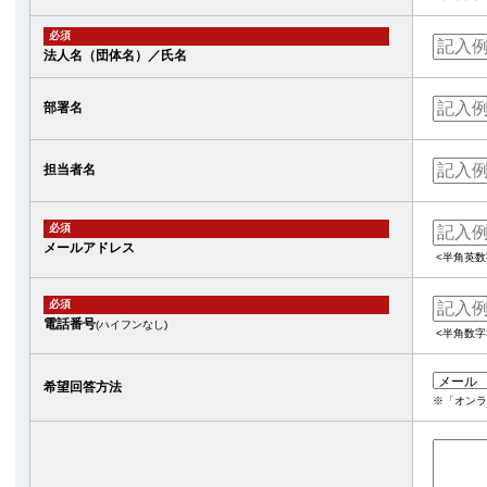
必須
法人名（団体名）／氏名
部署名
担当者名
必須
メールアドレス
<半角英数
必須
電話番号
(ハイフンなし)
<半角数字
希望回答方法
※「オンラ