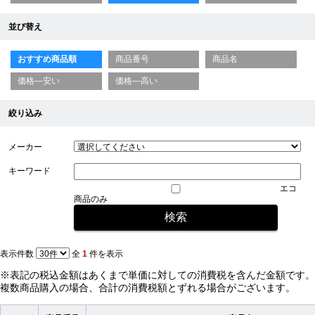
並び替え
おすすめ商品順
商品番号
商品名
価格—安い
価格—高い
絞り込み
メーカー
キーワード
エコ
商品のみ
表示件数
全
1
件を表示
※表記の税込金額はあくまで単価に対しての消費税を含んだ金額です。
複数商品購入の場合、合計の消費税額とずれる場合がございます。