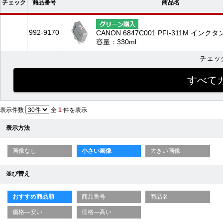
チェック
商品番号
商品名
992-9170
CANON 6847C001 PFI-311M イン
容量：330ml
チェッ
表示件数
全
1
件を表示
表示方法
画像なし
小さい画像
大きい画像
並び替え
おすすめ商品順
商品番号
商品名
価格—安い
価格—高い