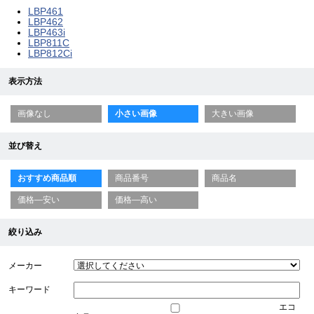
LBP461
LBP462
LBP463i
LBP811C
LBP812Ci
表示方法
画像なし
小さい画像
大きい画像
並び替え
おすすめ商品順
商品番号
商品名
価格—安い
価格—高い
絞り込み
メーカー
キーワード
エコ