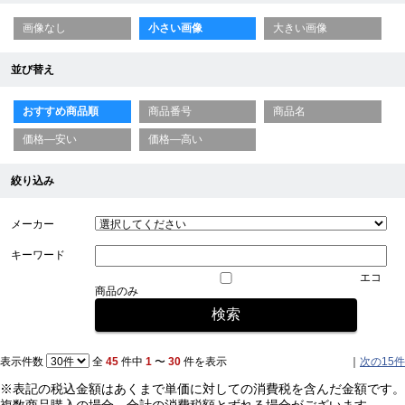
画像なし
小さい画像
大きい画像
並び替え
おすすめ商品順
商品番号
商品名
価格—安い
価格—高い
絞り込み
メーカー
キーワード
エコ
商品のみ
表示件数
全
45
件中
1
〜
30
件を表示
｜
次の15件
※表記の税込金額はあくまで単価に対しての消費税を含んだ金額です。