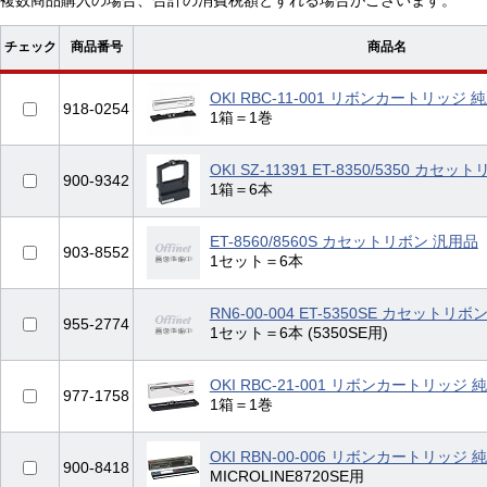
複数商品購入の場合、合計の消費税額とずれる場合がございます。
チェック
商品番号
商品名
OKI RBC-11-001 リボンカートリッジ 
918-0254
1箱＝1巻
OKI SZ-11391 ET-8350/5350 カセ
900-9342
1箱＝6本
ET-8560/8560S カセットリボン 汎用品
903-8552
1セット＝6本
RN6-00-004 ET-5350SE カセットリボ
955-2774
1セット＝6本 (5350SE用)
OKI RBC-21-001 リボンカートリッジ 
977-1758
1箱＝1巻
OKI RBN-00-006 リボンカートリッジ 
900-8418
MICROLINE8720SE用