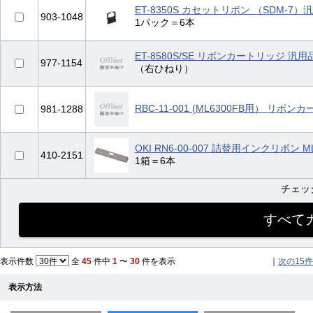
ET-8350S カセットリボン （SDM-7）
903-1048
1パック＝6本
ET-8580S/SE リボンカートリッジ 汎用
977-1154
（右ひねり）
RBC-11-001 (ML6300FB用） リボ
981-1288
OKI RN6-00-007 詰替用インクリボン ML
410-2151
1箱＝6本
チェッ
表示件数
全
45
件中
1
〜
30
件を表示
｜
次の15件
表示方法