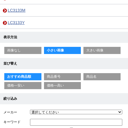
LC3133M
LC3133Y
表示方法
画像なし
小さい画像
大きい画像
並び替え
おすすめ商品順
商品番号
商品名
価格—安い
価格—高い
絞り込み
メーカー
キーワード