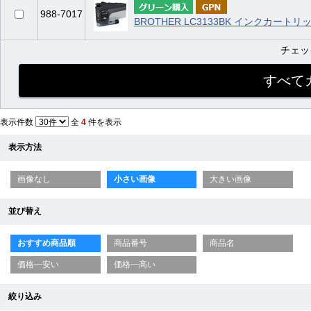
988-7017
BROTHER LC3133BK インクカート
チェッ
表示件数
全
4
件を表示
表示方法
画像なし
小さい画像
大きい画像
並び替え
おすすめ商品順
商品番号
商品名
価格—安い
価格—高い
絞り込み