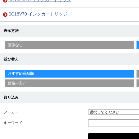
SC18V70 インクカートリッジ
表示方法
画像なし
並び替え
おすすめ商品順
価格—安い
絞り込み
メーカー
キーワード