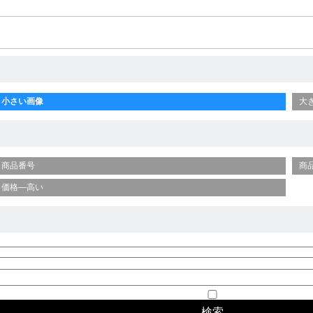
小さい画像
大
商品番号
商
価格—高い