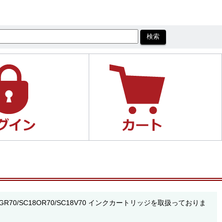
0/SC18GR70/SC18OR70/SC18V70 インクカートリッジを取扱っておりま