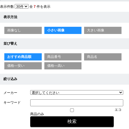
表示件数
全
7
件を表示
表示方法
画像なし
小さい画像
大きい画像
並び替え
おすすめ商品順
商品番号
商品名
価格—安い
価格—高い
絞り込み
メーカー
キーワード
エコ
商品のみ