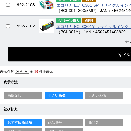
992-2103
エコリカ ECI-C301-5P リサイクルイン
（BCI-301+300/5MP） JAN：45624514
992-2102
エコリカ ECI-C301Y リサイクルインク
（BCI-301Y） JAN：4562451408829
チ
表示件数
全
10
件を表示
表示方法
画像なし
小さい画像
大きい画像
並び替え
おすすめ商品順
商品番号
商品名