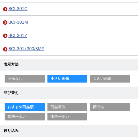
BCI-301C
BCI-301M
BCI-301Y
BCI-301+300/5MP
表示方法
画像なし
小さい画像
大きい画像
並び替え
おすすめ商品順
商品番号
商品名
価格—安い
価格—高い
絞り込み