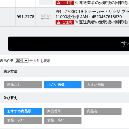
※運送業者の受取後の回収物
ご注意
PR-L7700C-19 トナーカートリッジ
991-2778
11000枚仕様 JAN：4520467618670
※運送業者の受取後の回収物
ご注意
表示件数
全
4
件を表示
表示方法
画像なし
小さい画像
大きい画像
並び替え
おすすめ商品順
商品番号
商品名
価格—安い
価格—高い