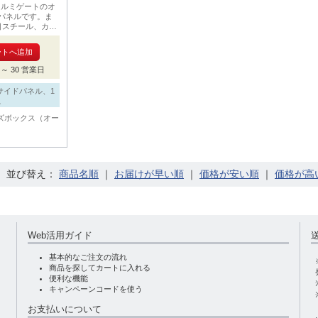
ムラ ルミゲートのオ
パネルです。ま
目スチール、カラ
1連の場合でも2
～ 30 営業日
サイドパネル、1
。
ズボックス（オー
並び替え：
｜
｜
｜
Web活用ガイド
基本的なご注文の流れ
商品を探してカートに入れる
便利な機能
キャンペーンコードを使う
お支払いについて