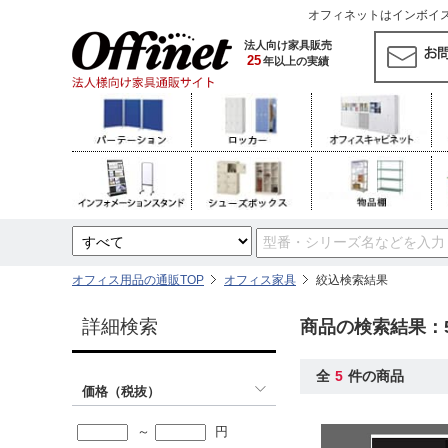
オフィネットはインボイス対
法人向け家具販売
25
年以上の実績
オフィス用品の通販TOP
オフィス家具
絞込検索結果
詳細検索
商品の検索結果：
全
5
件の商品
価格（税抜）
～
円