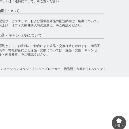
詳しくは
「送料について」
をご覧ください
納期について
配送サービスエリア、および通常在庫品の配送納期は
「納期について」
および
「オフィス家具購入時の注意点」
をご確認ください。
返品・キャンセルについて
原則として、お客様のご都合による返品・交換は致しかねます。商品不
良等、弊社都合による返品・交換については
「返品・交換、キャンセ
ル・内容変更」
をご確認ください。
フォメーションスタンド
シューズロッカー
物品棚
作業台
OAラック