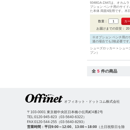
9348GA-ZA47は、オカ
プション ベンチ用のサイド
た本体 両面4段用です。木
ーはネオウッドライトです。
枚必要です。
数量：
お届けまでの目安： 20 
※オプション ベンチ用の
連の場合でも2枚必要です
シューズロッカー
シュー
プン）
全
5
件の商品
オフィネット・ドットコム株式会社
〒103-0001 東京都中央区日本橋小伝馬町4番2号
TEL:
0120-945-823
（
03-5640-6322
）
FAX:0120-544-255（03-5640-8293）
営業時間：平日9:00～12:00、13:00～18:00
（土日祝祭日を除