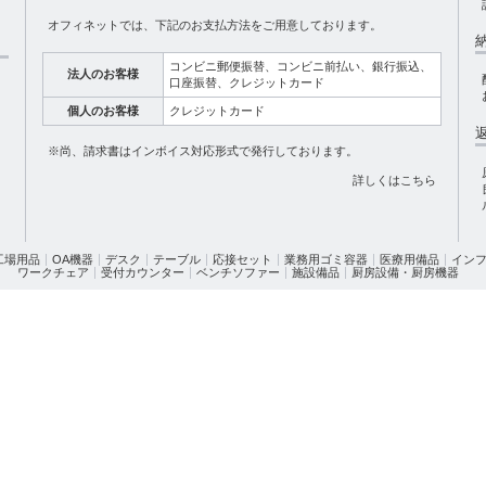
オフィネットでは、下記のお支払方法をご用意しております。
コンビニ郵便振替、コンビニ前払い、銀行振込、
法人のお客様
口座振替、クレジットカード
個人のお客様
クレジットカード
※尚、請求書はインボイス対応形式で発行しております。
詳しくはこちら
 工場用品
OA機器
デスク
テーブル
応接セット
業務用ゴミ容器
医療用備品
イン
ワークチェア
受付カウンター
ベンチソファー
施設備品
厨房設備・厨房機器