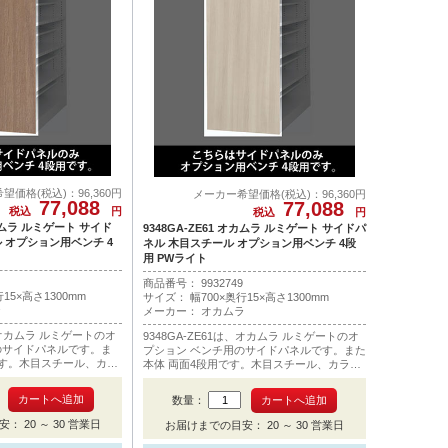
望価格(税込)：96,360円
メーカー希望価格(税込)：96,360円
77,088
77,088
税込
円
税込
円
オカムラ ルミゲート サイド
9348GA-ZE61 オカムラ ルミゲート サイドパ
 オプション用ベンチ 4
ネル 木目スチール オプション用ベンチ 4段
用 PWライト
商品番号：
9
9
3
2
7
4
9
15×高さ1300mm
サイズ： 幅700×奥行15×高さ1300mm
ラ
メーカー： オカムラ
は、オカムラ ルミゲートのオ
9348GA-ZE61は、オカムラ ルミゲートのオ
のサイドパネルです。ま
プション ベンチ用のサイドパネルです。また
です。木目スチール、カラ
本体 両面4段用です。木目スチール、カラー
ナチュラルです。1連の
はプライズウッドライトです。1連の場合で
す。
も2枚必要です。
数量：
 20 ～ 30 営業日
お届けまでの目安： 20 ～ 30 営業日