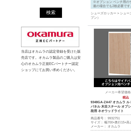
※オプション ベンチ用の
連の場合でも2枚必要です
シューズロッカー
シュー
プン）
当店はオカムラの認定登録を受けた販
売店です。オカムラ製品のご購入は安
心のオカムラ正規ECパートナー認定
ショップにてお買い求めください。
メーカー希望価格(税
税込
9348GA-ZA47 オカムラ
パネル 木目スチール オプシ
段用 ネオウッドライト
商品番号：
9
9
3
2
7
5
1
サイズ： 幅700×奥行15×高さ
メーカー： オカムラ