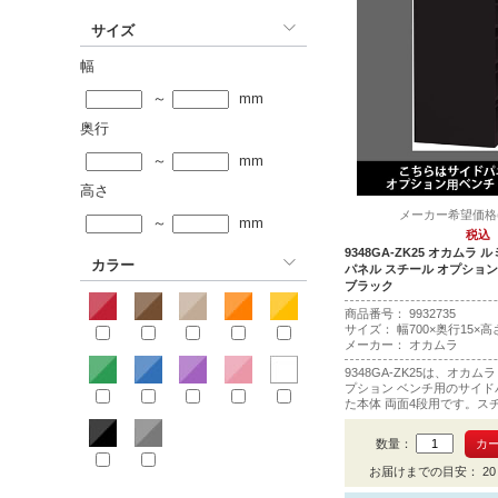
サイズ
幅
～
mm
奥行
～
mm
高さ
メーカー希望価格(税
～
mm
税込
9348GA-ZK25 オカムラ
カラー
パネル スチール オプション
ブラック
商品番号：
9
9
3
2
7
3
5
サイズ： 幅700×奥行15×高さ
メーカー： オカムラ
9348GA-ZK25は、オカ
プション ベンチ用のサイド
た本体 両面4段用です。ス
ブラックです。1連の場合で
数量：
お届けまでの目安： 20 