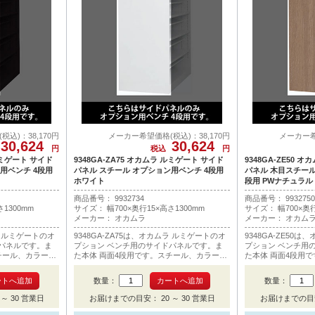
込)：38,170円
メーカー希望価格(税込)：38,170円
メーカー希
30,624
30,624
円
税込
円
 ルミゲート サイド
9348GA-ZA75 オカムラ ルミゲート サイド
9348GA-ZE50 
用ベンチ 4段用
パネル スチール オプション用ベンチ 4段用
パネル 木目スチール
ホワイト
段用 PWナチュラル
商品番号：
9
9
3
2
7
3
4
商品番号：
9
9
3
2
7
5
0
1300mm
サイズ： 幅700×奥行15×高さ1300mm
サイズ： 幅700×奥行
メーカー： オカムラ
メーカー： オカム
ムラ ルミゲートのオ
9348GA-ZA75は、オカムラ ルミゲートのオ
9348GA-ZE50
パネルです。ま
プション ベンチ用のサイドパネルです。ま
プション ベンチ用
チール、カラーは
た本体 両面4段用です。スチール、カラーは
た本体 両面4段用
も2枚必要です。
ホワイトです。1連の場合でも2枚必要です。
ーはプライズウッド
場合でも2枚必要で
数量：
数量：
～ 30 営業日
お届けまでの目安： 20 ～ 30 営業日
お届けまでの目安：