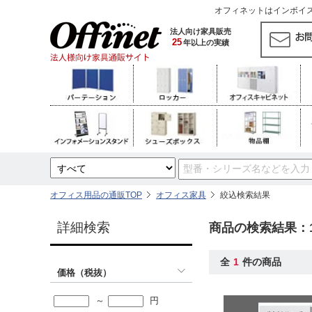
オフィネットはインボイス対
法人向け家具販売
25
年以上の実績
オフィス用品の通販TOP
オフィス家具
絞込検索結果
詳細検索
商品の検索結果：
全
1
件の商品
価格（税抜）
～
円