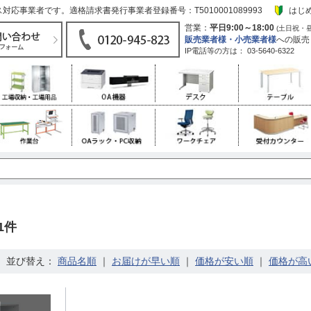
応事業者です。適格請求書発行事業者登録番号：T5010001089993
はじ
営業：
平日9:00～18:00
(土日祝・
販売業者様・小売業者様
への販売
IP電話等の方は：
03-5640-6322
1件
並び替え：
｜
｜
｜