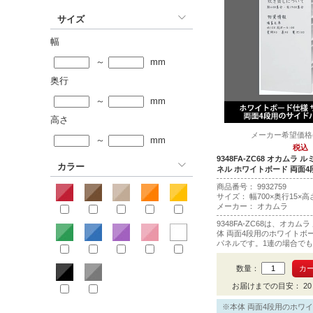
サイズ
幅
～
mm
奥行
～
mm
高さ
メーカー希望価格(税
～
mm
税込
9348FA-ZC68 オカムラ
カラー
ネル ホワイトボード 両面4
商品番号：
9
9
3
2
7
5
9
サイズ： 幅700×奥行15×高さ
メーカー： オカムラ
9348FA-ZC68は、オカム
体 両面4段用のホワイトボ
パネルです。1連の場合でも
数量：
お届けまでの目安： 20 
※本体 両面4段用のホワ