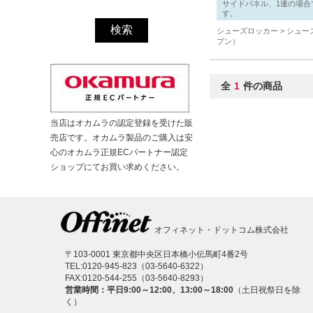
サイドパネル、1連の場合
す。
シューズロッカー
シュー
プン）
全
1
件の商品
当店はオカムラの認定登録を受けた販
売店です。オカムラ製品のご購入は安
心のオカムラ正規ECパートナー認定
ショップにてお買い求めください。
オフィネット・ドットコム株式会社
〒103-0001 東京都中央区日本橋小伝馬町4番2号
TEL:
0120-945-823
（
03-5640-6322
）
FAX:0120-544-255（03-5640-8293）
営業時間：平日9:00～12:00、13:00～18:00
（土日祝祭日を除
く）