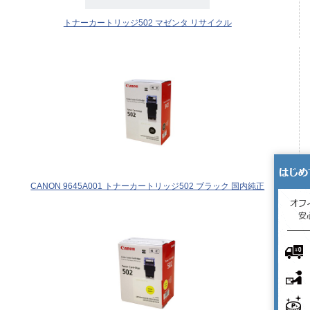
トナーカートリッジ502 マゼンタ リサイクル
CANON 9645A001 トナーカートリッジ502 ブラック 国内純正