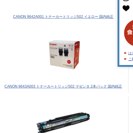
CANON 9642A001 トナーカートリッジ502 イエロー 国内純正
は
ご
CANON 9643A003 トナーカートリッジ502 マゼンタ 2本パック 国内純正