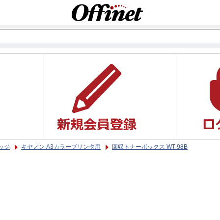
ッジ
キヤノン A3カラープリンタ用
回収トナーボックス WT-98B