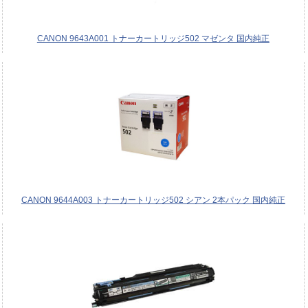
CANON 9643A001 トナーカートリッジ502 マゼンタ 国内純正
CANON 9644A003 トナーカートリッジ502 シアン 2本パック 国内純正