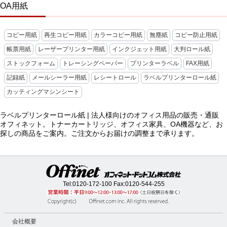
OA用紙
コピー用紙
再生コピー用紙
カラーコピー用紙
無塵紙
コピー防止用紙
帳票用紙
レーザープリンター用紙
インクジェット用紙
大判ロール紙
ストックフォーム
トレーシングペーパー
プリンターラベル
FAX用紙
記録紙
メールシーラー用紙
レシートロール
ラベルプリンターロール紙
カッティングマシンシート
ラベルプリンターロール紙 | 法人様向けのオフィス用品の販売・通販
オフィネット。トナーカートリッジ、オフィス家具、OA機器など、お
探しの商品をご案内。ご注文からお届けの調整まで承ります。
Tel:
0120-172-100
Fax:0120-544-255
会社概要