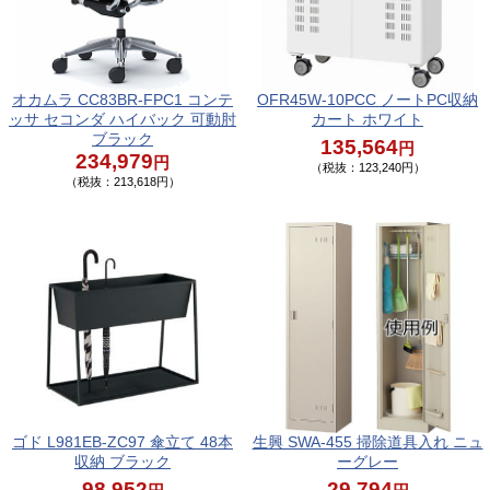
オカムラ CC83BR-FPC1 コンテ
OFR45W-10PCC ノートPC収納
ッサ セコンダ ハイバック 可動肘
カート ホワイト
ブラック
135,564
円
234,979
円
（税抜：123,240円）
（税抜：213,618円）
ゴド L981EB-ZC97 傘立て 48本
生興 SWA-455 掃除道具入れ ニュ
収納 ブラック
ーグレー
98,952
29,794