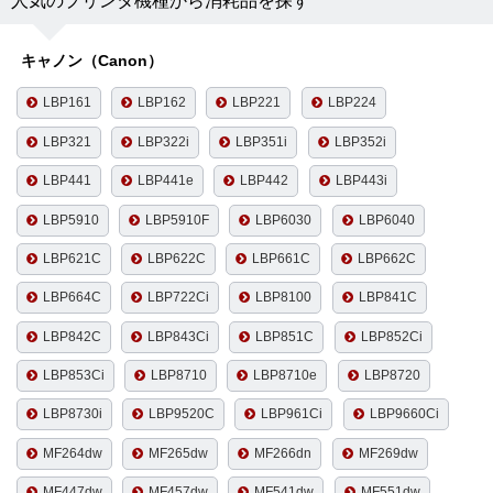
人気のプリンタ機種から消耗品を探す
キャノン（Canon）
LBP161
LBP162
LBP221
LBP224
LBP321
LBP322i
LBP351i
LBP352i
LBP441
LBP441e
LBP442
LBP443i
LBP5910
LBP5910F
LBP6030
LBP6040
LBP621C
LBP622C
LBP661C
LBP662C
LBP664C
LBP722Ci
LBP8100
LBP841C
LBP842C
LBP843Ci
LBP851C
LBP852Ci
LBP853Ci
LBP8710
LBP8710e
LBP8720
LBP8730i
LBP9520C
LBP961Ci
LBP9660Ci
MF264dw
MF265dw
MF266dn
MF269dw
MF447dw
MF457dw
MF541dw
MF551dw