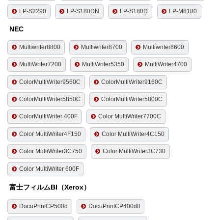
LP-S2290
LP-S180DN
LP-S180D
LP-M8180
NEC
Multiwriter8800
Multiwriter8700
Multiwriter8600
MultiWriter7200
MultiWriter5350
MultiWriter4700
ColorMultiWriter9560C
ColorMultiWriter9160C
ColorMultiWriter5850C
ColorMultiWriter5800C
ColorMultiWriter 400F
Color MultiWriter7700C
Color MultiWriter4F150
Color MultiWriter4C150
Color MultiWriter3C750
Color MultiWriter3C730
Color MultiWriter 600F
富士フィルムBI（Xerox）
DocuPrintCP500d
DocuPrintCP400dII