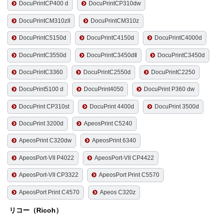
DocuPrintCP400 d
DocuPrintCP310dw
DocuPrintCM310zII
DocuPrintCM310z
DocuPrintC5150d
DocuPrintC4150d
DocuPrintC4000d
DocuPrintC3550d
DocuPrintC3450dⅡ
DocuPrintC3450d
DocuPrintC3360
DocuPrintC2550d
DocuPrintC2250
DocuPrint5100 d
DocuPrint4050
DocuPrint P360 dw
DocuPrint CP310st
DocuPrint 4400d
DocuPrint 3500d
DocuPrint 3200d
ApeosPrint C5240
ApeosPrint C320dw
ApeosPrint 6340
ApeosPort-VII P4022
ApeosPort-VII CP4422
ApeosPort-VII CP3322
ApeosPort Print C5570
ApeosPort Print C4570
Apeos C320z
リコー（Ricoh）