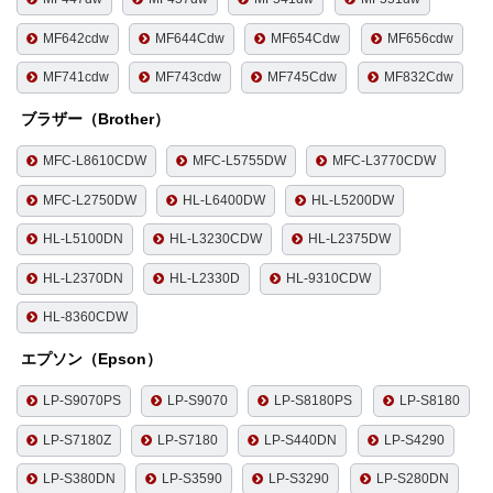
MF642cdw
MF644Cdw
MF654Cdw
MF656cdw
MF741cdw
MF743cdw
MF745Cdw
MF832Cdw
ブラザー（Brother）
MFC-L8610CDW
MFC-L5755DW
MFC-L3770CDW
MFC-L2750DW
HL-L6400DW
HL-L5200DW
HL-L5100DN
HL-L3230CDW
HL-L2375DW
HL-L2370DN
HL-L2330D
HL-9310CDW
HL-8360CDW
エプソン（Epson）
LP-S9070PS
LP-S9070
LP-S8180PS
LP-S8180
LP-S7180Z
LP-S7180
LP-S440DN
LP-S4290
LP-S380DN
LP-S3590
LP-S3290
LP-S280DN