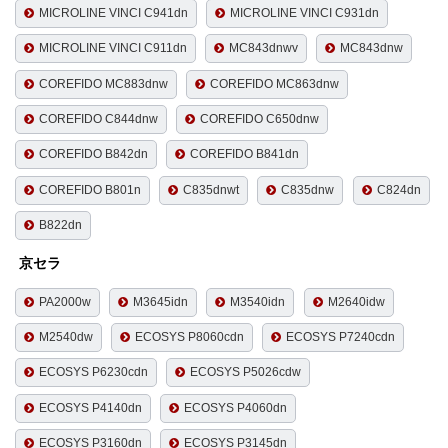
MICROLINE VINCI C941dn
MICROLINE VINCI C931dn
MICROLINE VINCI C911dn
MC843dnwv
MC843dnw
COREFIDO MC883dnw
COREFIDO MC863dnw
COREFIDO C844dnw
COREFIDO C650dnw
COREFIDO B842dn
COREFIDO B841dn
COREFIDO B801n
C835dnwt
C835dnw
C824dn
B822dn
京セラ
PA2000w
M3645idn
M3540idn
M2640idw
M2540dw
ECOSYS P8060cdn
ECOSYS P7240cdn
ECOSYS P6230cdn
ECOSYS P5026cdw
ECOSYS P4140dn
ECOSYS P4060dn
ECOSYS P3160dn
ECOSYS P3145dn