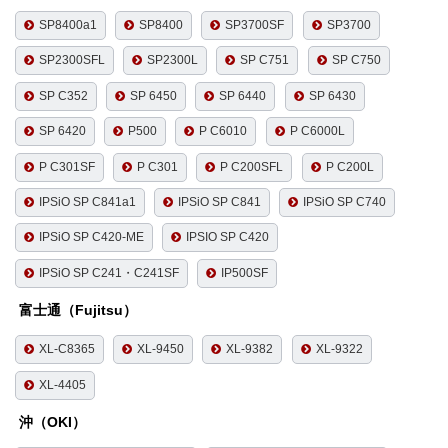
SP8400a1
SP8400
SP3700SF
SP3700
SP2300SFL
SP2300L
SP C751
SP C750
SP C352
SP 6450
SP 6440
SP 6430
SP 6420
P500
P C6010
P C6000L
P C301SF
P C301
P C200SFL
P C200L
IPSiO SP C841a1
IPSiO SP C841
IPSiO SP C740
IPSiO SP C420-ME
IPSIO SP C420
IPSiO SP C241・C241SF
IP500SF
富士通（Fujitsu）
XL-C8365
XL-9450
XL-9382
XL-9322
XL-4405
沖（OKI）