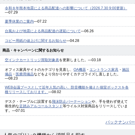
令和８年熊本地震による商品配達への影響について（2026.7.30 9:00更新）
―07.29
夏季休業のご案内
―07.22
台風および地震による商品配達の遅延について
―06.26
コピー用紙の値上げに関するお知らせ
―04.28
商品・キャンペーンに関するお知らせ
空インクカートリッジ買取対象表
を更新しました。―03.18
オフィス家具サイトのカテゴリを見直し、
OA機器
・
エントランス家具
・
施設
備品
・
医療用備品
などをより分かりやすくカテゴライズし直しました。
―08.23
WEB会議ブースとして近年人気の高い、防音機能を備えた個室ボックスを各
種リリースしております。
―08.02
デスク・テーブルに設置する
飛沫防止パーテーション
や、手を使わず使えて
衛生的な
足踏みアルコールスタンド
等ウイルス対策商品をリリースしていま
す。―07.01
バックナンバー