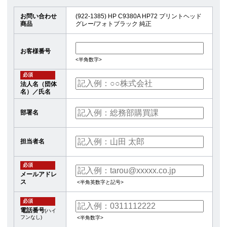
お問い合わせ
(922-1385) HP C9380A HP72 プリントヘッド
商品
グレー/フォトブラック 純正
お客様番号
<半角数字>
必須
法人名（団体
名）／氏名
部署名
担当者名
必須
メールアドレ
ス
<半角英数字と記号>
必須
電話番号
(ハイ
フンなし)
<半角数字>