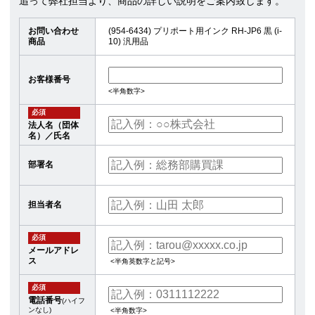
追って弊社担当より、商品の詳しい説明をご案内致します。
お問い合わせ
(954-6434) プリポート用インク RH-JP6 黒 (i-
商品
10) 汎用品
お客様番号
<半角数字>
必須
法人名（団体
名）／氏名
部署名
担当者名
必須
メールアドレ
ス
<半角英数字と記号>
必須
電話番号
(ハイフ
ンなし)
<半角数字>