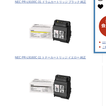
NEC PR-L9100C-31 ドラムカートリッジ ブラック 純正
は
ご
NEC PR-L9160C-11 トナーカートリッジ イエロー 純正