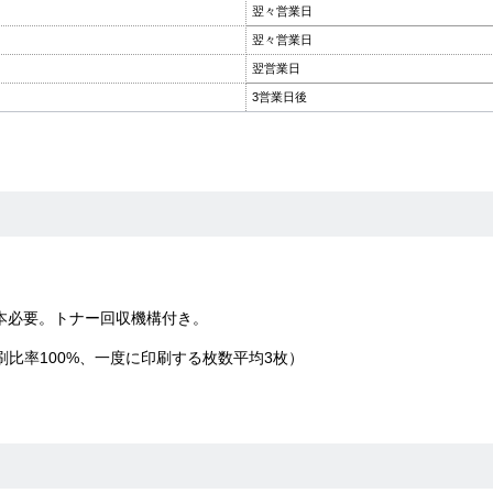
翌々営業日
翌々営業日
翌営業日
3営業日後
。
本必要。トナー回収機構付き。
刷比率100%、一度に印刷する枚数平均3枚）