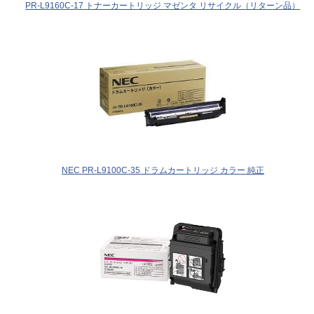
PR-L9160C-17 トナーカートリッジ マゼンタ リサイクル（リターン品）
NEC PR-L9100C-35 ドラムカートリッジ カラー 純正