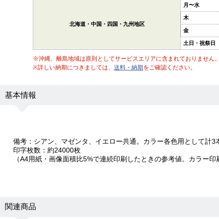
月〜水
木
北海道・中国・四国・九州地区
金
土日・祝祭日
※沖縄、離島地域は原則としてサービスエリアに含まれておりません
※詳しい納期につきましては、
送料・納期
をご確認ください。
基本情報
備考：シアン、マゼンタ、イエロー共通。カラー各色用として計3
印字枚数：約24000枚
（A4用紙・画像面積比5%で連続印刷したときの参考値。カラー印
関連商品