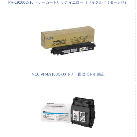
PR-L9160C-16 トナーカートリッジ イエロー リサイクル（リターン品）
NEC PR-L9100C-33 トナー回収ボトル 純正