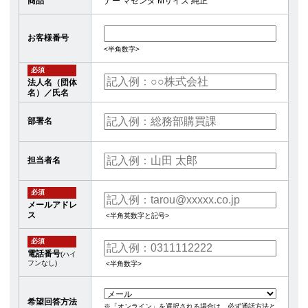
商品
ナー マゼンタ Mサイズ 純正
お客様番号
<半角数字>
必須
法人名（団体
名）／氏名
部署名
担当者名
必須
メールアドレ
ス
<半角英数字と記号>
必須
電話番号
(ハイ
フンなし)
<半角数字>
希望回答方法
※「オンライン」を選択される場合は、必ず通話方法と