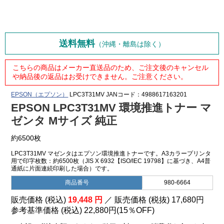
送料無料
（沖縄・離島は除く）
こちらの商品はメーカー直送品のため、ご注文後のキャンセル
や納品後の返品はお受けできません。ご注意ください。
EPSON（エプソン）
LPC3T31MV
JANコード：4988617163201
EPSON LPC3T31MV 環境推進トナー マ
ゼンタ Mサイズ 純正
約6500枚
LPC3T31MV マゼンタはエプソン環境推進トナーです。A3カラープリンタ
用で印字枚数：約6500枚（JIS X 6932【ISO/IEC 19798】に基づき、A4普
通紙に片面連続印刷した場合）です。
商品番号
980-6664
販売価格 (税込)
19,448
円
／ 販売価格 (税抜)
17,680
円
参考基準価格 (税込)
22,880円
(
15％
OFF)