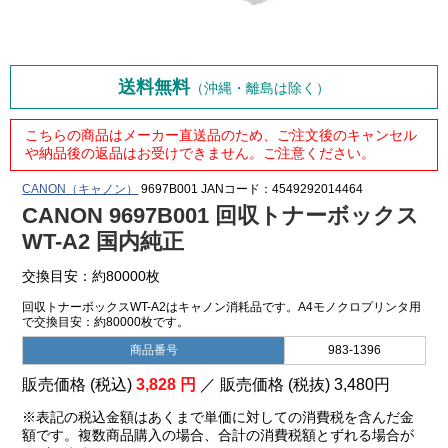
送料無料
（沖縄・離島は除く）
こちらの商品はメーカー直送品のため、ご注文後のキャンセル
や納品後の返品はお受けできません。ご注意ください。
CANON（キャノン）
9697B001
JANコード：4549292014464
CANON 9697B001 回収トナーボックス
WT-A2 国内純正
交換目安：約80000枚
回収トナーボックスWT-A2はキャノン消耗品です。A4モノクロプリンタ用
で交換目安：約80000枚です。
商品番号
983-1396
販売価格 (税込)
3,828
円
／ 販売価格 (税抜)
3,480
円
※表記の税込金額はあくまで単価に対しての消費税を含んだ金
額です。複数商品購入の場合、合計の消費税額とずれる場合が