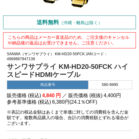
送料無料
（沖縄・離島は除く）
こちらの商品はメーカー直送品のため、ご注文後のキャンセル
や納品後の返品はお受けできません。ご注意ください。
SANWA（サンワサプライ）
KM-HD20-50FCK
JANコード：
4969887847138
サンワサプライ KM-HD20-50FCK ハイ
スピードHDMIケーブル
商品番号
580-9995
販売価格 (税込)
4,840
円
／ 販売価格 (税抜)
4,400
円
参考基準価格 (税込)
6,380円
(
24.1％
OFF)
※表記の税込金額はあくまで単価に対しての消費税を含んだ金
額です。複数商品購入の場合、合計の消費税額とずれる場合が
ございます。