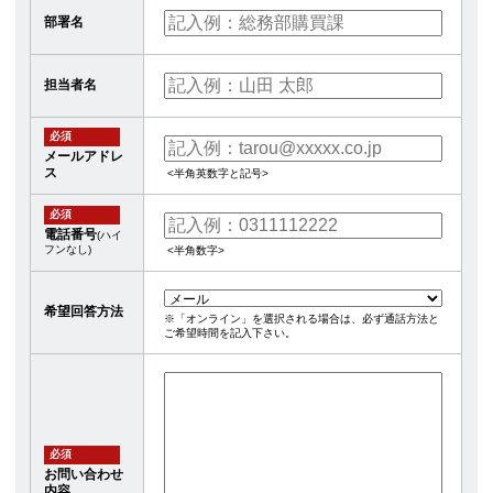
部署名
担当者名
必須
メールアドレ
ス
<半角英数字と記号>
必須
電話番号
(ハイ
フンなし)
<半角数字>
希望回答方法
※「オンライン」を選択される場合は、必ず通話方法と
ご希望時間を記入下さい。
必須
お問い合わせ
内容