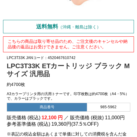
送料無料
（沖縄・離島は除く）
こちらの商品は取り寄せ品のため、ご注文後のキャンセルや納
品後の返品はお受けできません。ご注意ください。
LPC3T33K
JANコード：4520467610742
LPC3T33K ETカートリッジ ブラック M
サイズ 汎用品
約4700枚
A3カラープリンタ用の汎用トナーです。印字枚数は約4700枚（A4・5%）
で、カラーはブラックです。
商品番号
985-5962
販売価格 (税込)
12,100
円
／ 販売価格 (税抜)
11,000
円
参考基準価格 (税込)
19,360円
(
37.5％
OFF)
※表記の税込金額はあくまで単価に対しての消費税を含んだ金