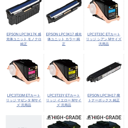
EPSON LPC3K17K 感
EPSON LPC3K17 感光
LPC3T33C ETカート
光体ユニット モノクロ
体ユニット カラー 純
リッジ シアン Mサイズ
純正
正
汎用品
LPC3T33M ETカート
LPC3T33Y ETカート
EPSON LPC3H17 廃
リッジ マゼンタ Mサイ
リッジ イエロー Mサイ
トナーボックス 純正
ズ 汎用品
ズ 汎用品