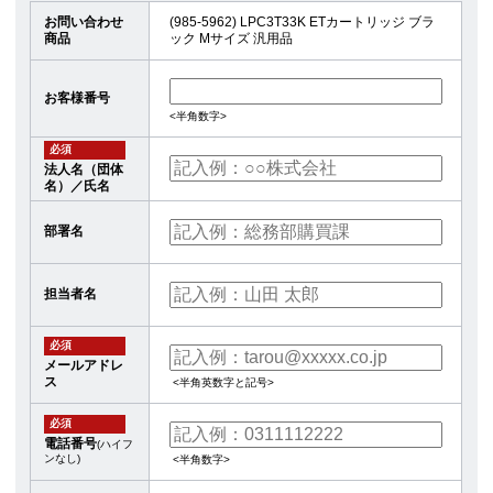
お問い合わせ
(985-5962) LPC3T33K ETカートリッジ ブラ
商品
ック Mサイズ 汎用品
お客様番号
<半角数字>
必須
法人名（団体
名）／氏名
部署名
担当者名
必須
メールアドレ
ス
<半角英数字と記号>
必須
電話番号
(ハイフ
ンなし)
<半角数字>