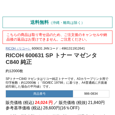
送料無料
（沖縄・離島は除く）
こちらの商品は取り寄せ品のため、ご注文後のキャンセルや納
品後の返品はお受けできません。ご注意ください。
RICOH（リコー）
600631
JANコード：4961311912641
RICOH 600631 SP トナー マゼンタ
C840 純正
約12000枚
SPトナーC840 マゼンタはリコー純正トナーです。A3カラープリンタ用で
印字枚数：約12000枚（「ISO/IEC 19798」に基づき、A4普通紙に片面連
続印刷した場合の平均値）です。
商品番号
986-0834
販売価格 (税込)
24,024
円
／ 販売価格 (税抜)
21,840
円
参考基準価格 (税込)
28,600円
(
16％
OFF)