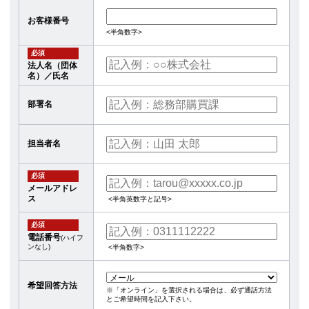
お客様番号
<半角数字>
必須
法人名（団体
名）／氏名
部署名
担当者名
必須
メールアドレ
ス
<半角英数字と記号>
必須
電話番号
(ハイフ
ンなし)
<半角数字>
希望回答方法
※「オンライン」を選択される場合は、必ず通話方法
とご希望時間を記入下さい。