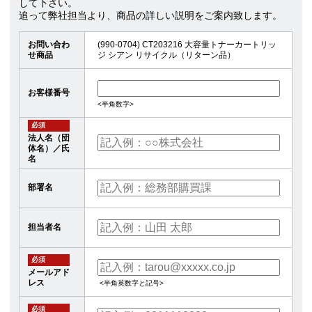
して下さい。
追って弊社担当より、商品の詳しい説明をご案内致します。
お問い合わ
(990-0704) CT203216 大容量トナーカートリッ
せ商品
ジ シアン リサイクル（リターン品）
お客様番号
<半角数字>
必須
法人名（団
体名）／氏
名
部署名
担当者名
必須
メールアド
レス
<半角英数字と記号>
必須