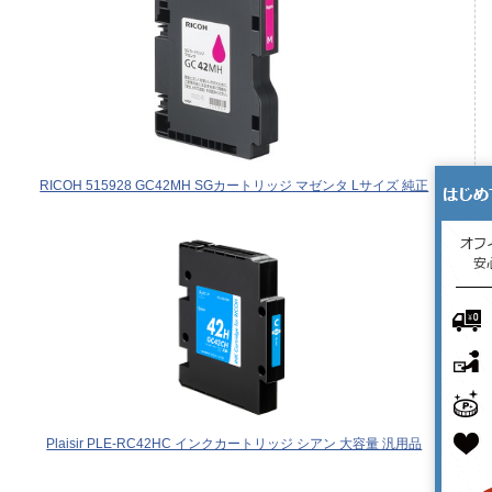
RICOH 515928 GC42MH SGカートリッジ マゼンタ Lサイズ 純正
Plaisir PLE-RC42HC インクカートリッジ シアン 大容量 汎用品