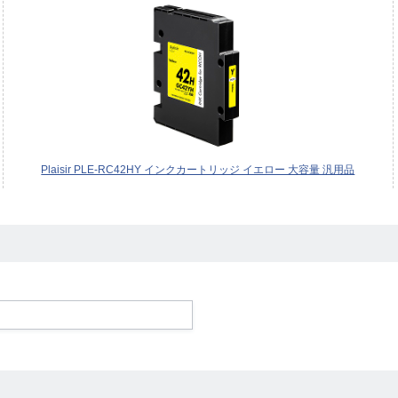
Plaisir PLE-RC42HY インクカートリッジ イエロー 大容量 汎用品