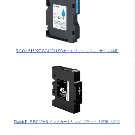
RICOH 515927 GC42CH SGカートリッジ シアン Lサイズ 純正
Plaisir PLE-RC42HB インクカートリッジ ブラック 大容量 汎用品