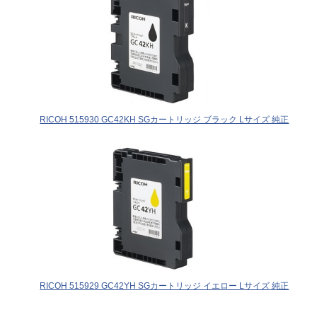
RICOH 515930 GC42KH SGカートリッジ ブラック Lサイズ 純正
RICOH 515929 GC42YH SGカートリッジ イエロー Lサイズ 純正