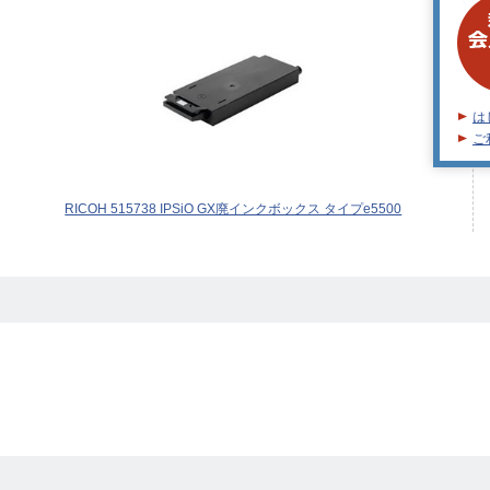
は
ご
RICOH 515738 IPSiO GX廃インクボックス タイプe5500