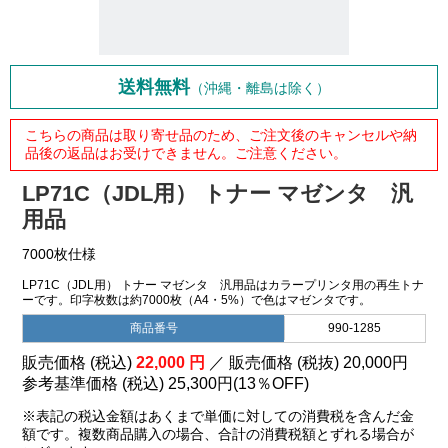
送料無料
（沖縄・離島は除く）
こちらの商品は取り寄せ品のため、ご注文後のキャンセルや納
品後の返品はお受けできません。ご注意ください。
LP71C（JDL用） トナー マゼンタ 汎
用品
7000枚仕様
LP71C（JDL用） トナー マゼンタ 汎用品はカラープリンタ用の再生トナ
ーです。印字枚数は約7000枚（A4・5%）で色はマゼンタです。
商品番号
990-1285
販売価格 (税込)
22,000
円
／ 販売価格 (税抜)
20,000
円
参考基準価格 (税込)
25,300円
(
13％
OFF)
※表記の税込金額はあくまで単価に対しての消費税を含んだ金
額です。複数商品購入の場合、合計の消費税額とずれる場合が