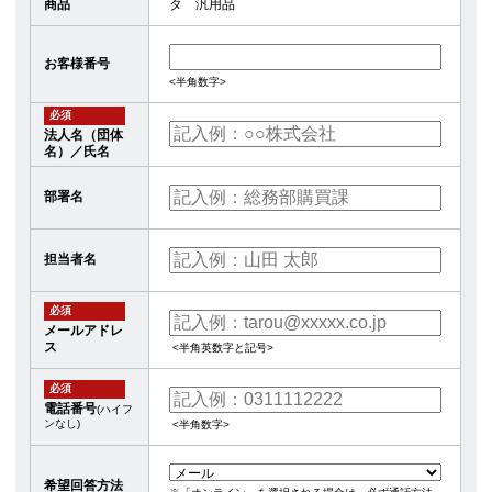
商品
タ 汎用品
お客様番号
<半角数字>
必須
法人名（団体
名）／氏名
部署名
担当者名
必須
メールアドレ
ス
<半角英数字と記号>
必須
電話番号
(ハイフ
ンなし)
<半角数字>
希望回答方法