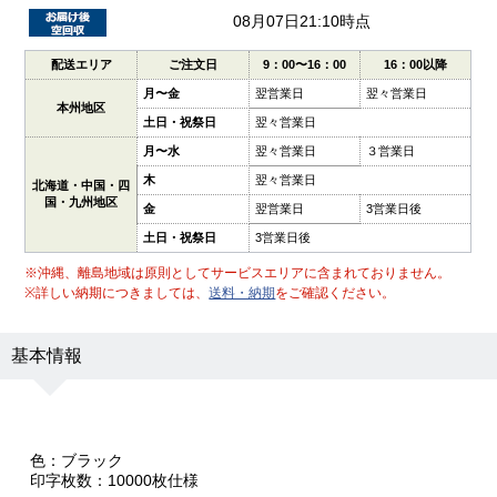
08月07日21:10時点
配送エリア
ご注文日
9：00〜16：00
16：00以降
月〜金
翌営業日
翌々営業日
本州地区
土日・祝祭日
翌々営業日
月〜水
翌々営業日
３営業日
木
翌々営業日
北海道・中国・四
国・九州地区
金
翌営業日
3営業日後
土日・祝祭日
3営業日後
※沖縄、離島地域は原則としてサービスエリアに含まれておりません。
※詳しい納期につきましては、
送料・納期
をご確認ください。
基本情報
色：ブラック
印字枚数：10000枚仕様