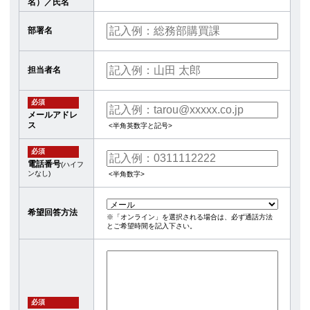
名）／氏名
部署名
担当者名
必須
メールアドレ
ス
<半角英数字と記号>
必須
電話番号
(ハイフ
ンなし)
<半角数字>
希望回答方法
※「オンライン」を選択される場合は、必ず通話方法
とご希望時間を記入下さい。
必須