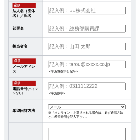
必須
法人名（団体
名）／氏名
部署名
担当者名
必須
メールアドレ
ス
<半角英数字と記号>
必須
電話番号
(ハイフ
ンなし)
<半角数字>
希望回答方法
※「オンライン」を選択される場合は、必ず通話方法
とご希望時間を記入下さい。