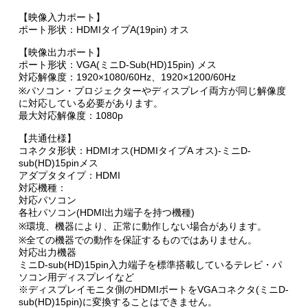
【映像入力ポート】
ポート形状：HDMIタイプA(19pin) オス
【映像出力ポート】
ポート形状：VGA(ミニD-Sub(HD)15pin) メス
対応解像度：1920×1080/60Hz、1920×1200/60Hz
※パソコン・プロジェクターやディスプレイ両方が同じ解像度
に対応している必要があります。
最大対応解像度：1080p
【共通仕様】
コネクタ形状：HDMIオス(HDMIタイプA オス)-ミニD-
sub(HD)15pinメス
アダプタタイプ：HDMI
対応機種：
対応パソコン
各社パソコン(HDMI出力端子を持つ機種)
※環境、機器により、正常に動作しない場合があります。
※全ての機器での動作を保証するものではありません。
対応出力機器
ミニD-sub(HD)15pin入力端子を標準搭載しているテレビ・パ
ソコン用ディスプレイなど
※ディスプレイモニタ側のHDMIポートをVGAコネクタ(ミニD-
sub(HD)15pin)に変換することはできません。