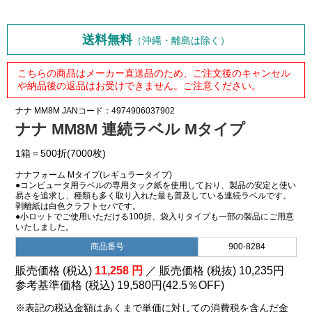
送料無料
（沖縄・離島は除く）
こちらの商品はメーカー直送品のため、ご注文後のキャンセル
や納品後の返品はお受けできません。ご注意ください。
ナナ
MM8M
JANコード：4974906037902
ナナ MM8M 連続ラベル Mタイプ
1箱＝500折(7000枚)
ナナフォーム Mタイプ(レギュラータイプ)
●コンピュータ用ラベルの専用タック紙を使用しており、製品の安定と使い
易さを追求し、種類も多く取り入れた最も普及している連続ラベルです。
剥離紙は白色クラフトセパです。
●小ロットでご使用いただける100折、袋入りタイプも一部の製品にご用意
いたしました。
商品番号
900-8284
販売価格 (税込)
11,258
円
／ 販売価格 (税抜)
10,235
円
参考基準価格 (税込)
19,580円
(
42.5％
OFF)
※表記の税込金額はあくまで単価に対しての消費税を含んだ金