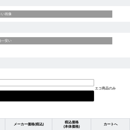
きい画像
格—安い
エコ商品のみ
税込価格
メーカー価格(税込)
カートへ
(本体価格)