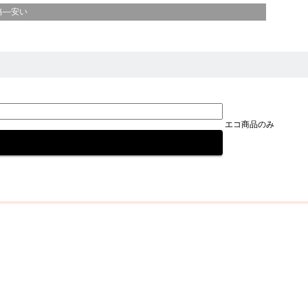
格—安い
エコ商品のみ