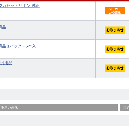
2/K02カセットリボン 純正
用品
汎用品 1パック＝6本入
ト 汎用品
小さい画像
大