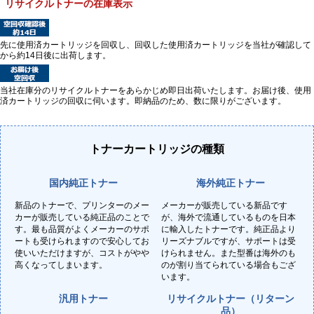
リサイクルトナーの在庫表示
先に使用済カートリッジを回収し、回収した使用済カートリッジを当社が確認して
から約14日後に出荷します。
当社在庫分のリサイクルトナーをあらかじめ即日出荷いたします。お届け後、使用
済カートリッジの回収に伺います。即納品のため、数に限りがございます。
トナーカートリッジの種類
国内純正トナー
海外純正トナー
新品のトナーで、プリンターのメー
メーカーが販売している新品です
カーが販売している純正品のことで
が、海外で流通しているものを日本
す。最も品質がよくメーカーのサポ
に輸入したトナーです。純正品より
ートも受けられますので安心してお
リーズナブルですが、サポートは受
使いいただけますが、コストがやや
けられません。また型番は海外のも
高くなってしまいます。
のが割り当てられている場合もござ
います。
汎用トナー
リサイクルトナー（リターン
品）