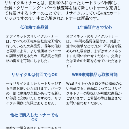
リサイクルトナーとは、使用済みになったカートリッジ回収し、
分解・クリーニング・パーツ検査等を経て新しいトナーを充填し
てお届けするトナーのことです。リサイクルしているのはカート
リッジですので、中に充填されたトナーは新品です。
低価格で高品質
1年保証付きで安心
オフィネットのリサイクルトナー
オフィネットのリサイクルトナー
は、すべての工程を自社指定工場で
は、1年間の品質保証付き。お届け
行っているため高品質。長年の信頼
途中の衝撃などで万が一不具合が認
と実績により、より低価格でパーツ
められた場合は、まずはオフィネッ
の調達が行えるため、高品質と低価
トにお問い合わせください。交換ま
格の両立を可能にしました。
たは返金の対応をさせていただきま
す。
リサイクルは何回でもOK
WEB未掲載品も取扱可能
一度リサイクルしたカートリッジで
WEBサイトやカタログ等に掲載のな
も再度お使いいただけます。パーツ
い商品でも、商品によってはリサイ
の一部に摩耗や欠損があっても新し
クルトナーの取扱いが可能な商品が
い部品に交換いたしますので、リサ
ございます。ご希望の際は担当まで
イクル回数に制限はありません。
お問い合わせください。
他社で購入したトナーでも
OK
他社でご購入されたトナーでもリサ