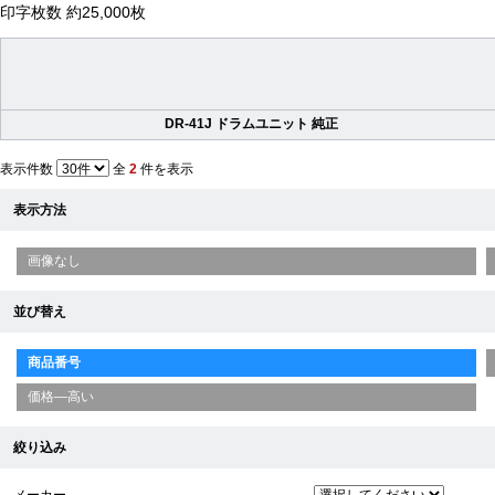
印字枚数 約25,000枚
DR-41J ドラムユニット 純正
表示件数
全
2
件を表示
表示方法
画像なし
並び替え
商品番号
価格—高い
絞り込み
メーカー