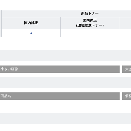
新品トナー
国内純正
国内純正
（環境推進トナー）
－
●
小さい画像
大
商品名
価