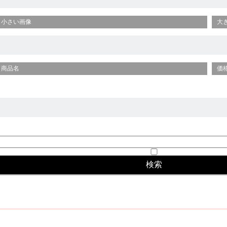
小さい画像
大
商品名
価