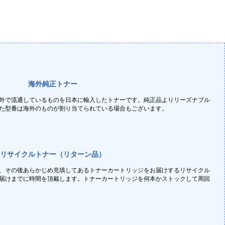
海外純正トナー
外で流通しているものを日本に輸入したトナーです。純正品よりリーズナブル
た型番は海外のものが割り当てられている場合もございます。
リサイクルトナー（リターン品）
、その後あらかじめ充填してあるトナーカートリッジをお届けするリサイクル
届けまでに時間を頂戴します。トナーカートリッジを何本かストックして周回