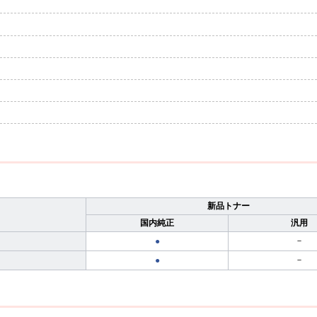
新品トナー
国内純正
汎用
－
●
－
●