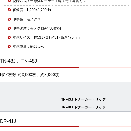
記録方式：半導体レーザー＋乾式電子写真方式
解像度：1,200×1,200dpi
印字色：モノクロ
印字速度：モノクロA4 30枚/分
本体サイズ：幅531×奥行451×高さ475mm
本体重量：約18.6kg
TN-43J 、TN-48J
印字枚数 約3,000枚、約8,000枚
TN-43J トナーカートリッジ
TN-48J トナーカートリッジ
DR-41J