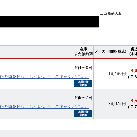
エコ商品のみ
在庫
税
メーカー価格(税込)
または納期
(本
約4〜6日
8,
18,480円
外の物をお渡ししないよう、ご注意ください。
( 7,
約5〜7日
8,
28,875円
外の物をお渡ししないよう、ご注意ください。
( 7,