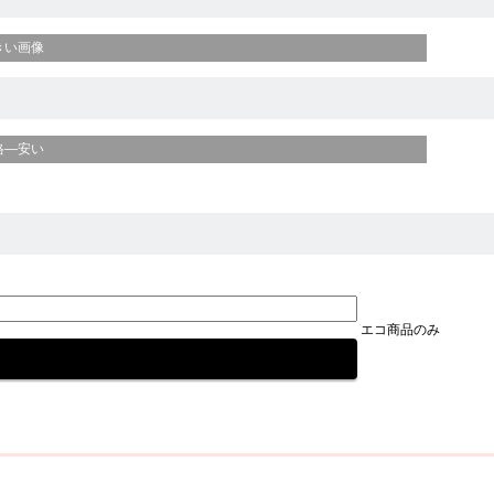
きい画像
格—安い
エコ商品のみ