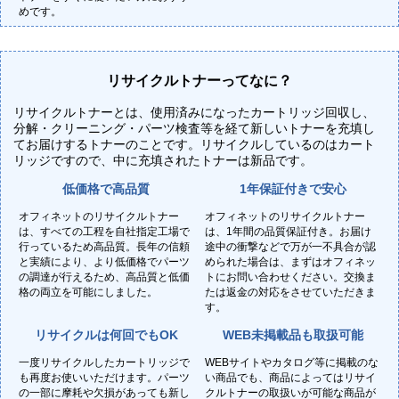
めです。
リサイクルトナーってなに？
リサイクルトナーとは、使用済みになったカートリッジ回収し、
分解・クリーニング・パーツ検査等を経て新しいトナーを充填し
てお届けするトナーのことです。リサイクルしているのはカート
リッジですので、中に充填されたトナーは新品です。
低価格で高品質
1年保証付きで安心
オフィネットのリサイクルトナー
オフィネットのリサイクルトナー
は、すべての工程を自社指定工場で
は、1年間の品質保証付き。お届け
行っているため高品質。長年の信頼
途中の衝撃などで万が一不具合が認
と実績により、より低価格でパーツ
められた場合は、まずはオフィネッ
の調達が行えるため、高品質と低価
トにお問い合わせください。交換ま
格の両立を可能にしました。
たは返金の対応をさせていただきま
す。
リサイクルは何回でもOK
WEB未掲載品も取扱可能
一度リサイクルしたカートリッジで
WEBサイトやカタログ等に掲載のな
も再度お使いいただけます。パーツ
い商品でも、商品によってはリサイ
の一部に摩耗や欠損があっても新し
クルトナーの取扱いが可能な商品が