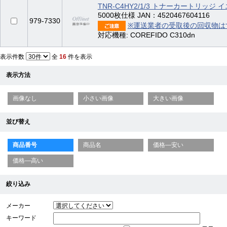
TNR-C4HY2/1/3 トナーカートリッジ
5000枚仕様 JAN：4520467604116
979-7330
※運送業者の受取後の回収物は
対応機種: COREFIDO C310dn
表示件数
全
16
件を表示
表示方法
画像なし
小さい画像
大きい画像
並び替え
商品番号
商品名
価格—安い
価格—高い
絞り込み
メーカー
キーワード