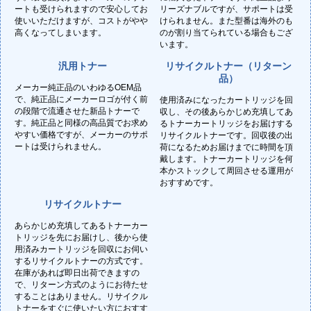
ートも受けられますので安心してお
リーズナブルですが、サポートは受
使いいただけますが、コストがやや
けられません。また型番は海外のも
高くなってしまいます。
のが割り当てられている場合もござ
います。
汎用トナー
リサイクルトナー（リターン
品）
メーカー純正品のいわゆるOEM品
で、純正品にメーカーロゴが付く前
使用済みになったカートリッジを回
の段階で流通させた新品トナーで
収し、その後あらかじめ充填してあ
す。純正品と同様の高品質でお求め
るトナーカートリッジをお届けする
やすい価格ですが、メーカーのサポ
リサイクルトナーです。回収後の出
ートは受けられません。
荷になるためお届けまでに時間を頂
戴します。トナーカートリッジを何
本かストックして周回させる運用が
おすすめです。
リサイクルトナー
あらかじめ充填してあるトナーカー
トリッジを先にお届けし、後から使
用済みカートリッジを回収にお伺い
するリサイクルトナーの方式です。
在庫があれば即日出荷できますの
で、リターン方式のようにお待たせ
することはありません。リサイクル
トナーをすぐに使いたい方におすす