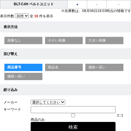
BLT-C4H ベルトユニット
-
-
●
※在庫数は、08月06日18:03時点の情報です
表示件数
全
16
件を表示
表示方法
画像なし
小さい画像
大きい画像
並び替え
商品番号
商品名
価格—安い
価格—高い
絞り込み
メーカー
キーワード
エコ
商品のみ