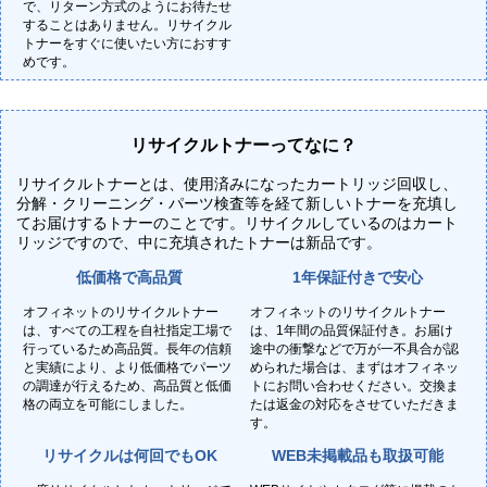
で、リターン方式のようにお待たせ
することはありません。リサイクル
トナーをすぐに使いたい方におすす
めです。
リサイクルトナーってなに？
リサイクルトナーとは、使用済みになったカートリッジ回収し、
分解・クリーニング・パーツ検査等を経て新しいトナーを充填し
てお届けするトナーのことです。リサイクルしているのはカート
リッジですので、中に充填されたトナーは新品です。
低価格で高品質
1年保証付きで安心
オフィネットのリサイクルトナー
オフィネットのリサイクルトナー
は、すべての工程を自社指定工場で
は、1年間の品質保証付き。お届け
行っているため高品質。長年の信頼
途中の衝撃などで万が一不具合が認
と実績により、より低価格でパーツ
められた場合は、まずはオフィネッ
の調達が行えるため、高品質と低価
トにお問い合わせください。交換ま
格の両立を可能にしました。
たは返金の対応をさせていただきま
す。
リサイクルは何回でもOK
WEB未掲載品も取扱可能