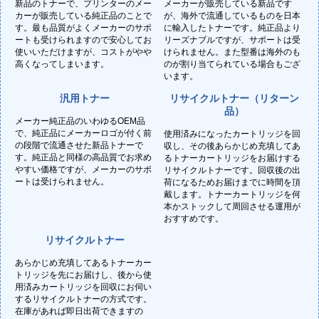
新品のトナーで、プリンターのメー
メーカーが販売している新品です
カーが販売している純正品のことで
が、海外で流通しているものを日本
す。最も品質がよくメーカーのサポ
に輸入したトナーです。純正品より
ートも受けられますので安心してお
リーズナブルですが、サポートは受
使いいただけますが、コストがやや
けられません。また型番は海外のも
高くなってしまいます。
のが割り当てられている場合もござ
います。
汎用トナー
リサイクルトナー（リターン
品）
メーカー純正品のいわゆるOEM品
で、純正品にメーカーロゴが付く前
使用済みになったカートリッジを回
の段階で流通させた新品トナーで
収し、その後あらかじめ充填してあ
す。純正品と同様の高品質でお求め
るトナーカートリッジをお届けする
やすい価格ですが、メーカーのサポ
リサイクルトナーです。回収後の出
ートは受けられません。
荷になるためお届けまでに時間を頂
戴します。トナーカートリッジを何
本かストックして周回させる運用が
おすすめです。
リサイクルトナー
あらかじめ充填してあるトナーカー
トリッジを先にお届けし、後から使
用済みカートリッジを回収にお伺い
するリサイクルトナーの方式です。
在庫があれば即日出荷できますの