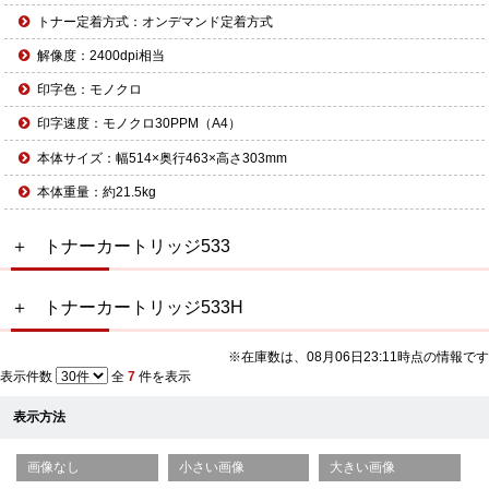
トナー定着方式：オンデマンド定着方式
解像度：2400dpi相当
印字色：モノクロ
印字速度：モノクロ30PPM（A4）
本体サイズ：幅514×奥行463×高さ303mm
本体重量：約21.5kg
トナーカートリッジ533
トナーカートリッジ533H
※在庫数は、08月06日23:11時点の情報です
表示件数
全
7
件を表示
表示方法
画像なし
小さい画像
大きい画像