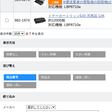
※運送業者の受取後の回収物は
対応機種: LBP8710e
トナーカートリッジ533 汎用品 12K
982-1974
約12000枚
対応機種: LBP8710e
表示件数
全
7
件を表示
表示方法
画像なし
小さい画像
大きい画像
並び替え
商品番号
商品名
価格—安い
価格—高い
絞り込み
メーカー