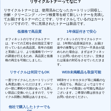
リサイクルトナーってなに？
リサイクルトナーとは、使用済みになったカートリッジ回収し、
分解・クリーニング・パーツ検査等を経て新しいトナーを充填し
てお届けするトナーのことです。リサイクルしているのはカート
リッジですので、中に充填されたトナーは新品です。
低価格で高品質
1年保証付きで安心
オフィネットのリサイクルトナー
オフィネットのリサイクルトナー
は、すべての工程を自社指定工場で
は、1年間の品質保証付き。お届け
行っているため高品質。長年の信頼
途中の衝撃などで万が一不具合が認
と実績により、より低価格でパーツ
められた場合は、まずはオフィネッ
の調達が行えるため、高品質と低価
トにお問い合わせください。交換ま
格の両立を可能にしました。
たは返金の対応をさせていただきま
す。
リサイクルは何回でもOK
WEB未掲載品も取扱可能
一度リサイクルしたカートリッジで
WEBサイトやカタログ等に掲載のな
も再度お使いいただけます。パーツ
い商品でも、商品によってはリサイ
の一部に摩耗や欠損があっても新し
クルトナーの取扱いが可能な商品が
い部品に交換いたしますので、リサ
ございます。ご希望の際は担当まで
イクル回数に制限はありません。
お問い合わせください。
他社で購入したトナーでも