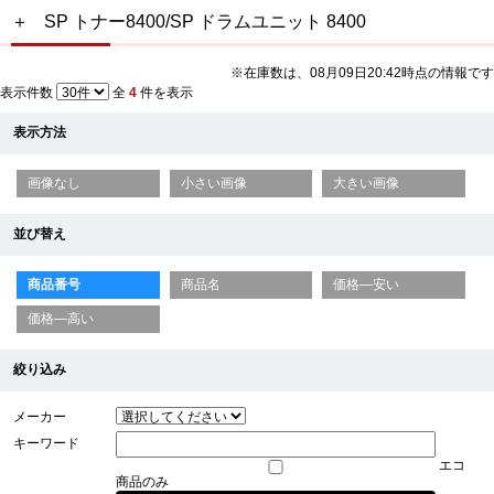
SP トナー8400/SP ドラムユニット 8400
※在庫数は、08月09日20:42時点の情報です
表示件数
全
4
件を表示
表示方法
画像なし
小さい画像
大きい画像
並び替え
商品番号
商品名
価格—安い
価格—高い
絞り込み
メーカー
キーワード
エコ
商品のみ