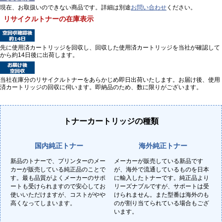
現在、お取扱いのできない商品です。詳細は別途
お問い合わせ
ください。
リサイクルトナーの在庫表示
先に使用済カートリッジを回収し、回収した使用済カートリッジを当社が確認して
から約14日後に出荷します。
当社在庫分のリサイクルトナーをあらかじめ即日出荷いたします。お届け後、使用
済カートリッジの回収に伺います。即納品のため、数に限りがございます。
トナーカートリッジの種類
国内純正トナー
海外純正トナー
新品のトナーで、プリンターのメー
メーカーが販売している新品です
カーが販売している純正品のことで
が、海外で流通しているものを日本
す。最も品質がよくメーカーのサポ
に輸入したトナーです。純正品より
ートも受けられますので安心してお
リーズナブルですが、サポートは受
使いいただけますが、コストがやや
けられません。また型番は海外のも
高くなってしまいます。
のが割り当てられている場合もござ
います。