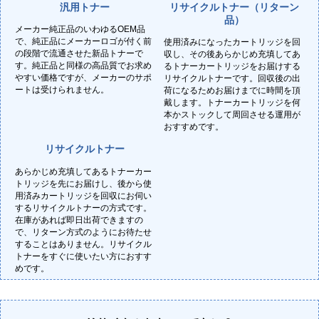
汎用トナー
リサイクルトナー（リターン
品）
メーカー純正品のいわゆるOEM品
で、純正品にメーカーロゴが付く前
使用済みになったカートリッジを回
の段階で流通させた新品トナーで
収し、その後あらかじめ充填してあ
す。純正品と同様の高品質でお求め
るトナーカートリッジをお届けする
やすい価格ですが、メーカーのサポ
リサイクルトナーです。回収後の出
ートは受けられません。
荷になるためお届けまでに時間を頂
戴します。トナーカートリッジを何
本かストックして周回させる運用が
おすすめです。
リサイクルトナー
あらかじめ充填してあるトナーカー
トリッジを先にお届けし、後から使
用済みカートリッジを回収にお伺い
するリサイクルトナーの方式です。
在庫があれば即日出荷できますの
で、リターン方式のようにお待たせ
することはありません。リサイクル
トナーをすぐに使いたい方におすす
めです。