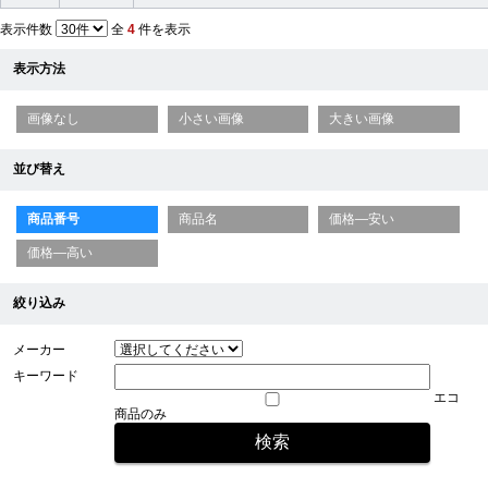
表示件数
全
4
件を表示
表示方法
画像なし
小さい画像
大きい画像
並び替え
商品番号
商品名
価格—安い
価格—高い
絞り込み
メーカー
キーワード
エコ
商品のみ