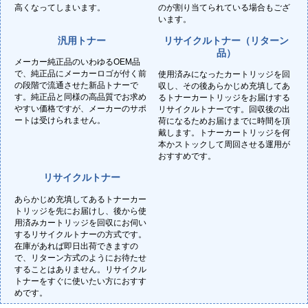
高くなってしまいます。
のが割り当てられている場合もござ
います。
汎用トナー
リサイクルトナー（リターン
品）
メーカー純正品のいわゆるOEM品
で、純正品にメーカーロゴが付く前
使用済みになったカートリッジを回
の段階で流通させた新品トナーで
収し、その後あらかじめ充填してあ
す。純正品と同様の高品質でお求め
るトナーカートリッジをお届けする
やすい価格ですが、メーカーのサポ
リサイクルトナーです。回収後の出
ートは受けられません。
荷になるためお届けまでに時間を頂
戴します。トナーカートリッジを何
本かストックして周回させる運用が
おすすめです。
リサイクルトナー
あらかじめ充填してあるトナーカー
トリッジを先にお届けし、後から使
用済みカートリッジを回収にお伺い
するリサイクルトナーの方式です。
在庫があれば即日出荷できますの
で、リターン方式のようにお待たせ
することはありません。リサイクル
トナーをすぐに使いたい方におすす
めです。