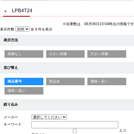
LPB4T24
※在庫数は、08月06日15:04時点の情報です
表示件数
全
4
件を表示
表示方法
画像なし
小さい画像
大きい画像
並び替え
商品番号
商品名
価格—安い
価格—高い
絞り込み
メーカー
キーワード
エコ