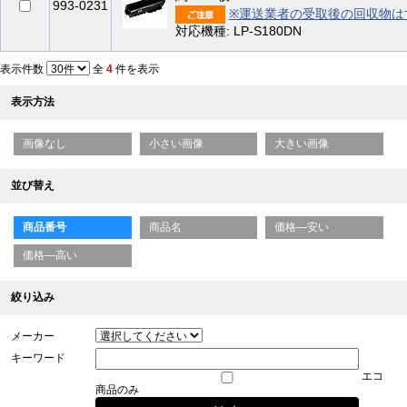
993-0231
※運送業者の受取後の回収物は
対応機種: LP-S180DN
表示件数
全
4
件を表示
表示方法
画像なし
小さい画像
大きい画像
並び替え
商品番号
商品名
価格—安い
価格—高い
絞り込み
メーカー
キーワード
エコ
商品のみ