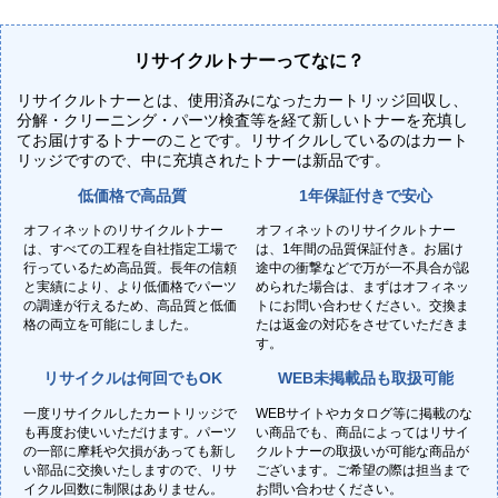
リサイクルトナーってなに？
リサイクルトナーとは、使用済みになったカートリッジ回収し、
分解・クリーニング・パーツ検査等を経て新しいトナーを充填し
てお届けするトナーのことです。リサイクルしているのはカート
リッジですので、中に充填されたトナーは新品です。
低価格で高品質
1年保証付きで安心
オフィネットのリサイクルトナー
オフィネットのリサイクルトナー
は、すべての工程を自社指定工場で
は、1年間の品質保証付き。お届け
行っているため高品質。長年の信頼
途中の衝撃などで万が一不具合が認
と実績により、より低価格でパーツ
められた場合は、まずはオフィネッ
の調達が行えるため、高品質と低価
トにお問い合わせください。交換ま
格の両立を可能にしました。
たは返金の対応をさせていただきま
す。
リサイクルは何回でもOK
WEB未掲載品も取扱可能
一度リサイクルしたカートリッジで
WEBサイトやカタログ等に掲載のな
も再度お使いいただけます。パーツ
い商品でも、商品によってはリサイ
の一部に摩耗や欠損があっても新し
クルトナーの取扱いが可能な商品が
い部品に交換いたしますので、リサ
ございます。ご希望の際は担当まで
イクル回数に制限はありません。
お問い合わせください。