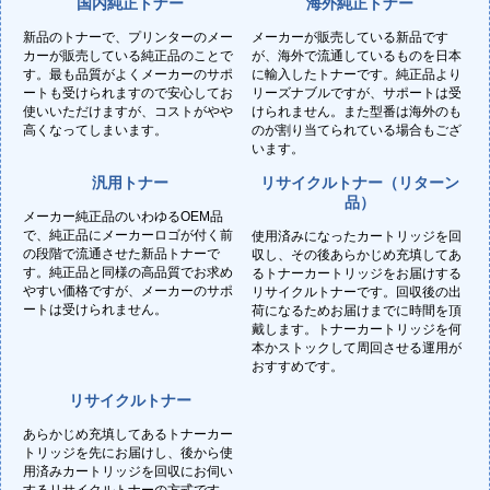
国内純正トナー
海外純正トナー
新品のトナーで、プリンターのメー
メーカーが販売している新品です
カーが販売している純正品のことで
が、海外で流通しているものを日本
す。最も品質がよくメーカーのサポ
に輸入したトナーです。純正品より
ートも受けられますので安心してお
リーズナブルですが、サポートは受
使いいただけますが、コストがやや
けられません。また型番は海外のも
高くなってしまいます。
のが割り当てられている場合もござ
います。
汎用トナー
リサイクルトナー（リターン
品）
メーカー純正品のいわゆるOEM品
で、純正品にメーカーロゴが付く前
使用済みになったカートリッジを回
の段階で流通させた新品トナーで
収し、その後あらかじめ充填してあ
す。純正品と同様の高品質でお求め
るトナーカートリッジをお届けする
やすい価格ですが、メーカーのサポ
リサイクルトナーです。回収後の出
ートは受けられません。
荷になるためお届けまでに時間を頂
戴します。トナーカートリッジを何
本かストックして周回させる運用が
おすすめです。
リサイクルトナー
あらかじめ充填してあるトナーカー
トリッジを先にお届けし、後から使
用済みカートリッジを回収にお伺い