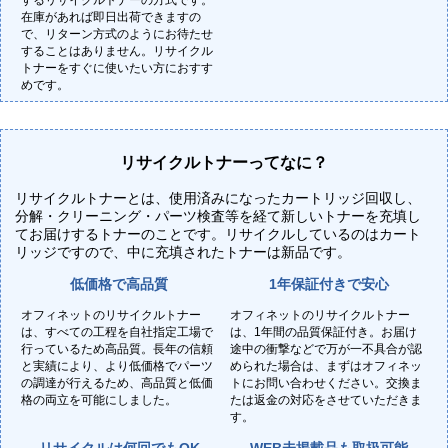
するリサイクルトナーの方式です。
在庫があれば即日出荷できますの
で、リターン方式のようにお待たせ
することはありません。リサイクル
トナーをすぐに使いたい方におすす
めです。
リサイクルトナーってなに？
リサイクルトナーとは、使用済みになったカートリッジ回収し、
分解・クリーニング・パーツ検査等を経て新しいトナーを充填し
てお届けするトナーのことです。リサイクルしているのはカート
リッジですので、中に充填されたトナーは新品です。
低価格で高品質
1年保証付きで安心
オフィネットのリサイクルトナー
オフィネットのリサイクルトナー
は、すべての工程を自社指定工場で
は、1年間の品質保証付き。お届け
行っているため高品質。長年の信頼
途中の衝撃などで万が一不具合が認
と実績により、より低価格でパーツ
められた場合は、まずはオフィネッ
の調達が行えるため、高品質と低価
トにお問い合わせください。交換ま
格の両立を可能にしました。
たは返金の対応をさせていただきま
す。