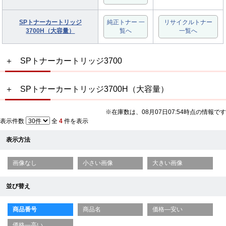
SPトナーカートリッジ
純正トナー 一
リサイクルトナー
3700H（大容量）
覧へ
一覧へ
SPトナーカートリッジ3700
SPトナーカートリッジ3700H（大容量）
※在庫数は、08月07日07:54時点の情報です
表示件数
全
4
件を表示
表示方法
画像なし
小さい画像
大きい画像
並び替え
商品番号
商品名
価格—安い
価格—高い