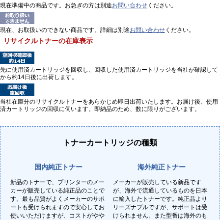
現在準備中の商品です。お急ぎの方は別途
お問い合わせ
ください。
現在、お取扱いのできない商品です。詳細は別途
お問い合わせ
ください。
リサイクルトナーの在庫表示
先に使用済カートリッジを回収し、回収した使用済カートリッジを当社が確認して
から約14日後に出荷します。
当社在庫分のリサイクルトナーをあらかじめ即日出荷いたします。お届け後、使用
済カートリッジの回収に伺います。即納品のため、数に限りがございます。
トナーカートリッジの種類
国内純正トナー
海外純正トナー
新品のトナーで、プリンターのメー
メーカーが販売している新品です
カーが販売している純正品のことで
が、海外で流通しているものを日本
す。最も品質がよくメーカーのサポ
に輸入したトナーです。純正品より
ートも受けられますので安心してお
リーズナブルですが、サポートは受
使いいただけますが、コストがやや
けられません。また型番は海外のも