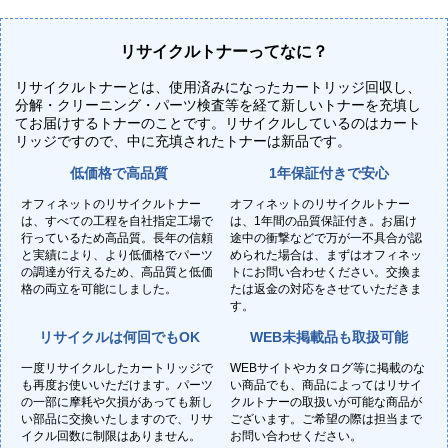
リサイクルトナーってなに？
リサイクルトナーとは、使用済みになったカートリッジ回収し、
分解・クリーニング・パーツ検査等を経て新しいトナーを充填し
てお届けするトナーのことです。リサイクルしているのはカート
リッジですので、中に充填されたトナーは新品です。
低価格で高品質
1年保証付きで安心
オフィネットのリサイクルトナー
オフィネットのリサイクルトナー
は、すべての工程を自社指定工場で
は、1年間の品質保証付き。お届け
行っているため高品質。長年の信頼
途中の衝撃などで万が一不具合が認
と実績により、より低価格でパーツ
められた場合は、まずはオフィネッ
の調達が行えるため、高品質と低価
トにお問い合わせください。交換ま
格の両立を可能にしました。
たは返金の対応をさせていただきま
す。
リサイクルは何回でもOK
WEB未掲載品も取扱可能
一度リサイクルしたカートリッジで
WEBサイトやカタログ等に掲載のな
も再度お使いいただけます。パーツ
い商品でも、商品によってはリサイ
の一部に摩耗や欠損があっても新し
クルトナーの取扱いが可能な商品が
い部品に交換いたしますので、リサ
ございます。ご希望の際は担当まで
イクル回数に制限はありません。
お問い合わせください。