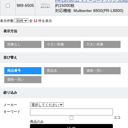
PR-L8700-12 トナーカートリッジ 汎用
989-6505
約15000枚
対応機種: Multiwriter 8800(PR-L8800)
表示件数
全
12
件を表示
表示方法
画像なし
小さい画像
大きい画像
並び替え
商品番号
商品名
価格—安い
価格—高い
絞り込み
メーカー
キーワード
エコ
商品のみ