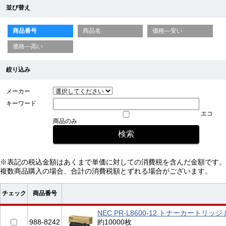
並び替え
商品番号
商品名
価格—安い
価格—高い
絞り込み
メーカー
キーワード
エコ
商品のみ
※表記の税込金額はあくまで単価に対しての消費税を含んだ金額です。
複数商品購入の場合、合計の消費税額とずれる場合がございます。
チェック
商品番号
NEC PR-L8600-12 トナーカートリッジ
988-8242
約10000枚