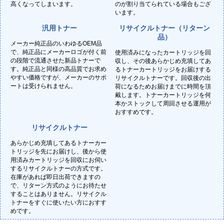
高くなってしまいます。
のが割り当てられている場合もござ
います。
汎用トナー
リサイクルトナー（リターン
品）
メーカー純正品のいわゆるOEM品
で、純正品にメーカーロゴが付く前
使用済みになったカートリッジを回
の段階で流通させた新品トナーで
収し、その後あらかじめ充填してあ
す。純正品と同様の高品質でお求め
るトナーカートリッジをお届けする
やすい価格ですが、メーカーのサポ
リサイクルトナーです。回収後の出
ートは受けられません。
荷になるためお届けまでに時間を頂
戴します。トナーカートリッジを何
本かストックして周回させる運用が
おすすめです。
リサイクルトナー
あらかじめ充填してあるトナーカー
トリッジを先にお届けし、後から使
用済みカートリッジを回収にお伺い
するリサイクルトナーの方式です。
在庫があれば即日出荷できますの
で、リターン方式のようにお待たせ
することはありません。リサイクル
トナーをすぐに使いたい方におすす
めです。