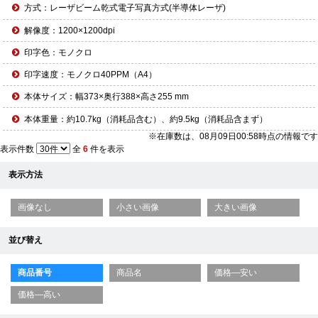
方式：レーザビーム乾式電子写真方式(半導体レーザ)
解像度：1200×1200dpi
印字色：モノクロ
印字速度：モノクロ40PPM（A4）
本体サイズ：幅373×奥行388×高さ255 mm
本体重量：約10.7kg（消耗品含む）、約9.5kg（消耗品含まず）
※在庫数は、08月09日00:58時点の情報です
表示件数
全
6
件を表示
表示方法
画像なし
小さい画像
大きい画像
並び替え
商品番号
商品名
価格—安い
価格—高い