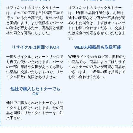
オフィネットのリサイクルトナー
オフィネットのリサイクルトナー
は、すべての工程を自社指定工場で
は、1年間の品質保証付き。お届け
行っているため高品質。長年の信頼
途中の衝撃などで万が一不具合が認
と実績により、より低価格でパーツ
められた場合は、まずはオフィネッ
の調達が行えるため、高品質と低価
トにお問い合わせください。交換ま
格の両立を可能にしました。
たは返金の対応をさせていただきま
す。
リサイクルは何回でもOK
WEB未掲載品も取扱可能
一度リサイクルしたカートリッジで
WEBサイトやカタログ等に掲載のな
も再度お使いいただけます。パーツ
い商品でも、商品によってはリサイ
の一部に摩耗や欠損があっても新し
クルトナーの取扱いが可能な商品が
い部品に交換いたしますので、リサ
ございます。ご希望の際は担当まで
イクル回数に制限はありません。
お問い合わせください。
他社で購入したトナーでも
OK
他社でご購入されたトナーでもリサ
イクルをお受けいたします。他の商
品と同様にリサイクルトナーをご注
文下さい。