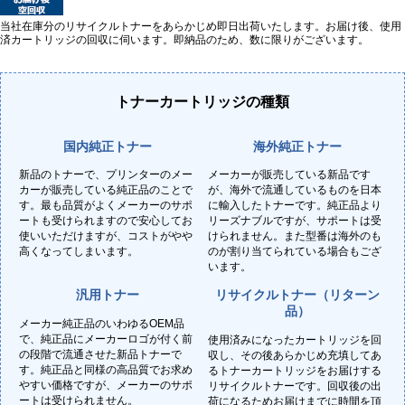
当社在庫分のリサイクルトナーをあらかじめ即日出荷いたします。お届け後、使用
済カートリッジの回収に伺います。即納品のため、数に限りがございます。
トナーカートリッジの種類
国内純正トナー
海外純正トナー
新品のトナーで、プリンターのメー
メーカーが販売している新品です
カーが販売している純正品のことで
が、海外で流通しているものを日本
す。最も品質がよくメーカーのサポ
に輸入したトナーです。純正品より
ートも受けられますので安心してお
リーズナブルですが、サポートは受
使いいただけますが、コストがやや
けられません。また型番は海外のも
高くなってしまいます。
のが割り当てられている場合もござ
います。
汎用トナー
リサイクルトナー（リターン
品）
メーカー純正品のいわゆるOEM品
で、純正品にメーカーロゴが付く前
使用済みになったカートリッジを回
の段階で流通させた新品トナーで
収し、その後あらかじめ充填してあ
す。純正品と同様の高品質でお求め
るトナーカートリッジをお届けする
やすい価格ですが、メーカーのサポ
リサイクルトナーです。回収後の出
ートは受けられません。
荷になるためお届けまでに時間を頂