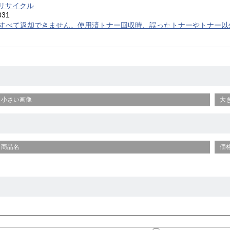
 リサイクル
031
すべて返却できません。使用済トナー回収時、誤ったトナーやトナー以
小さい画像
大
商品名
価