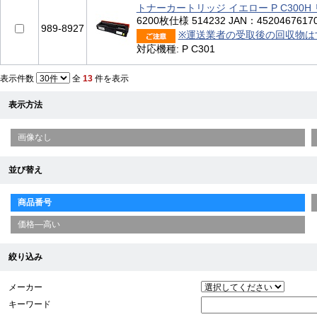
トナーカートリッジ イエロー P C300H
6200枚仕様 514232 JAN：4520467617
989-8927
※運送業者の受取後の回収物は
対応機種: P C301
表示件数
全
13
件を表示
表示方法
画像なし
並び替え
商品番号
価格—高い
絞り込み
メーカー
キーワード