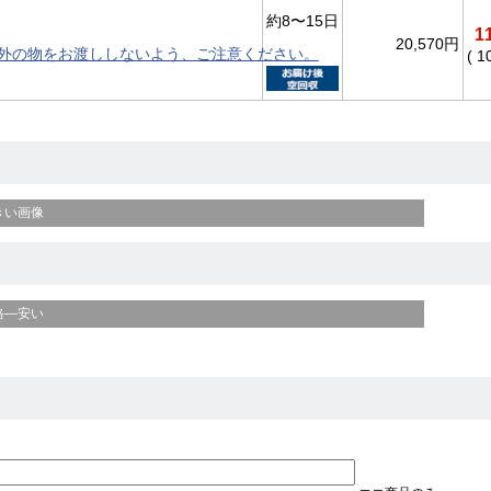
約8〜15日
1
20,570円
外の物をお渡ししないよう、ご注意ください。
( 1
きい画像
格—安い