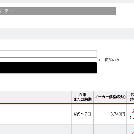
格—安い
エコ商品のみ
在庫
メーカー価格(税込)
または納期
(
約5〜7日
3,740円
(