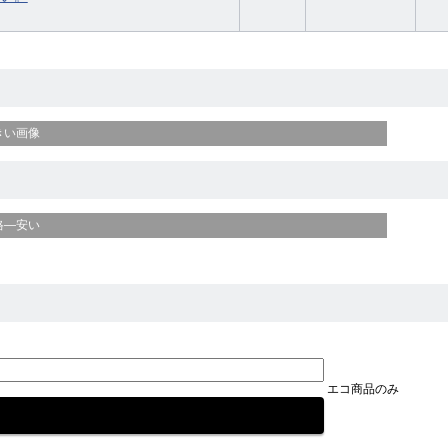
きい画像
格—安い
エコ商品のみ