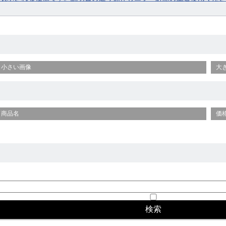
小さい画像
大
商品名
価