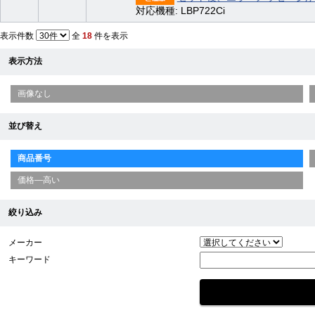
対応機種: LBP722Ci
表示件数
全
18
件を表示
表示方法
画像なし
並び替え
商品番号
価格—高い
絞り込み
メーカー
キーワード