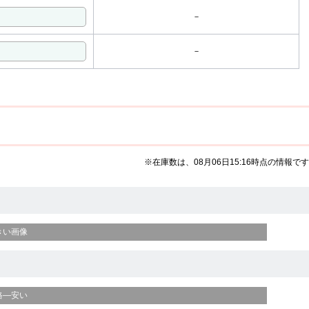
－
－
※在庫数は、08月06日15:16時点の情報です
きい画像
格—安い