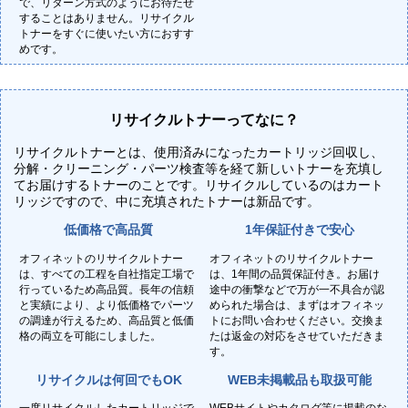
で、リターン方式のようにお待たせ
することはありません。リサイクル
トナーをすぐに使いたい方におすす
めです。
リサイクルトナーってなに？
リサイクルトナーとは、使用済みになったカートリッジ回収し、
分解・クリーニング・パーツ検査等を経て新しいトナーを充填し
てお届けするトナーのことです。リサイクルしているのはカート
リッジですので、中に充填されたトナーは新品です。
低価格で高品質
1年保証付きで安心
オフィネットのリサイクルトナー
オフィネットのリサイクルトナー
は、すべての工程を自社指定工場で
は、1年間の品質保証付き。お届け
行っているため高品質。長年の信頼
途中の衝撃などで万が一不具合が認
と実績により、より低価格でパーツ
められた場合は、まずはオフィネッ
の調達が行えるため、高品質と低価
トにお問い合わせください。交換ま
格の両立を可能にしました。
たは返金の対応をさせていただきま
す。
リサイクルは何回でもOK
WEB未掲載品も取扱可能