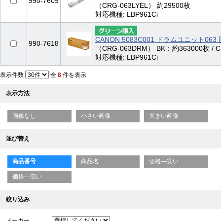
990-7609
（CRG-063LYEL） 約29500枚
対応機種: LBP961Ci
CANON 5083C001 ドラムユニット063
990-7618
（CRG-063DRM） BK：約363000枚 / 
対応機種: LBP961Ci
表示件数
全
8
件を表示
表示方法
画像なし
小さい画像
大きい画像
並び替え
商品番号
商品名
価格—安い
価格—高い
絞り込み
メーカー