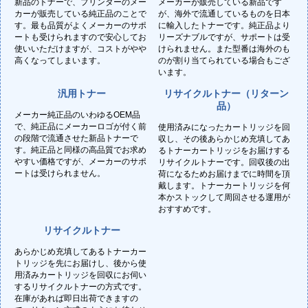
新品のトナーで、プリンターのメー
メーカーが販売している新品です
カーが販売している純正品のことで
が、海外で流通しているものを日本
す。最も品質がよくメーカーのサポ
に輸入したトナーです。純正品より
ートも受けられますので安心してお
リーズナブルですが、サポートは受
使いいただけますが、コストがやや
けられません。また型番は海外のも
高くなってしまいます。
のが割り当てられている場合もござ
います。
汎用トナー
リサイクルトナー（リターン
品）
メーカー純正品のいわゆるOEM品
で、純正品にメーカーロゴが付く前
使用済みになったカートリッジを回
の段階で流通させた新品トナーで
収し、その後あらかじめ充填してあ
す。純正品と同様の高品質でお求め
るトナーカートリッジをお届けする
やすい価格ですが、メーカーのサポ
リサイクルトナーです。回収後の出
ートは受けられません。
荷になるためお届けまでに時間を頂
戴します。トナーカートリッジを何
本かストックして周回させる運用が
おすすめです。
リサイクルトナー
あらかじめ充填してあるトナーカー
トリッジを先にお届けし、後から使
用済みカートリッジを回収にお伺い
するリサイクルトナーの方式です。
在庫があれば即日出荷できますの