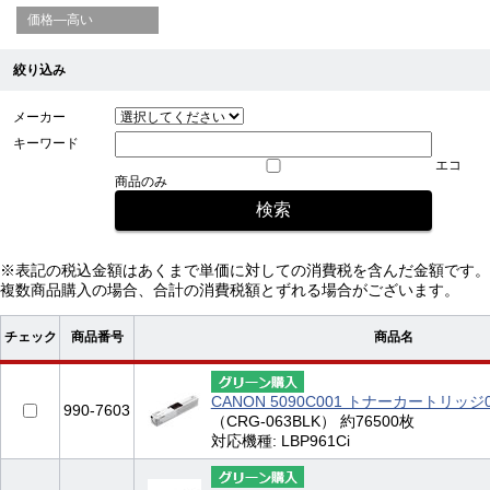
価格—高い
絞り込み
メーカー
キーワード
エコ
商品のみ
※表記の税込金額はあくまで単価に対しての消費税を含んだ金額です。
複数商品購入の場合、合計の消費税額とずれる場合がございます。
チェック
商品番号
商品名
CANON 5090C001 トナーカートリッ
990-7603
（CRG-063BLK） 約76500枚
対応機種: LBP961Ci