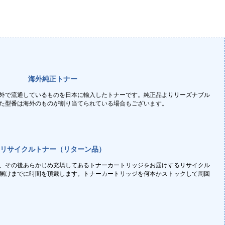
海外純正トナー
外で流通しているものを日本に輸入したトナーです。純正品よりリーズナブル
た型番は海外のものが割り当てられている場合もございます。
リサイクルトナー（リターン品）
、その後あらかじめ充填してあるトナーカートリッジをお届けするリサイクル
届けまでに時間を頂戴します。トナーカートリッジを何本かストックして周回