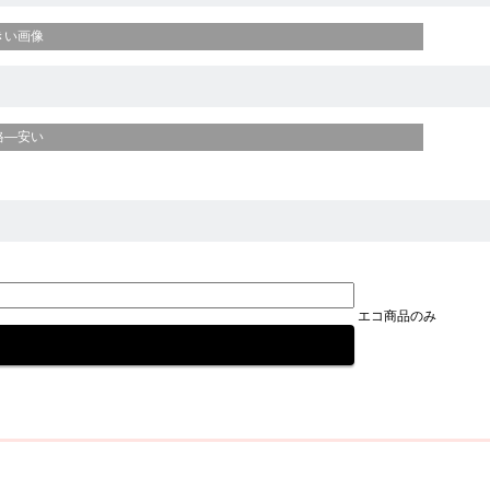
きい画像
格—安い
エコ商品のみ