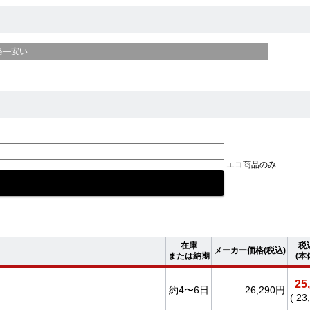
格—安い
エコ商品のみ
在庫
税
メーカー価格(税込)
または納期
(本
25
約4〜6日
26,290円
( 2