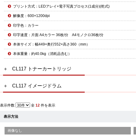
プリント方式：LEDアレイ+電子写真プロセス(1成分)(乾式)
解像度：600×1200dpi
印字色：カラー
印字速度：片面 A4カラー 36枚/分 A4モノクロ36枚/分
本体サイズ：幅449×奥行552×高さ360（mm）
本体重量：約40.0kg（消耗品含む）
CL117 トナーカートリッジ
CL117 イメージドラム
表示件数
全
12
件を表示
表示方法
画像なし