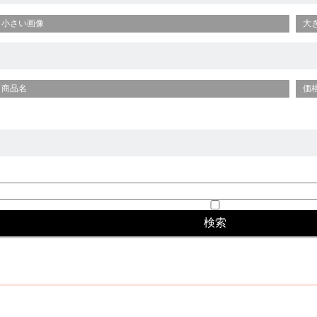
小さい画像
大
商品名
価