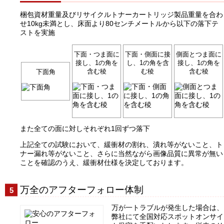
梱包資材重量及びリサイクルトナーカートリッジ製品重量を合わ
せ10kg未満とし、床面より80センチメートルから以下の落下テ
ストを実施
下面・つま面に
下面・側面に接
側面とつま面に
接し、1の角を
し、1の角を含
接し、1の角を
含む稜
む稜
含む稜
下面角
また全ての面に対しそれぞれ1回ずつ落下
上記全ての試験において、緩衝材の割れ、潰れ等がないこと、ト
ナー漏れ等がないこと、さらに当然ながら画像品質に異常が無い
ことを確認のうえ、緩衝材仕様を決定しております。
万全のアフターフォロー体制
万が一トラブルが発生した場合は、
弊社にて全国対応スポットオンサイ