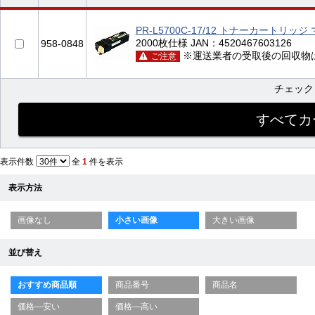
PR-L5700C-17/12 トナーカートリッ
2000枚仕様 JAN：4520467603126
958-0848
※運送業者の受取後の回収物
ご注意
チェック
表示件数
全
1
件を表示
表示方法
画像なし
小さい画像
大きい画像
並び替え
おすすめ商品順
商品番号
商品名
価格—安い
価格—高い