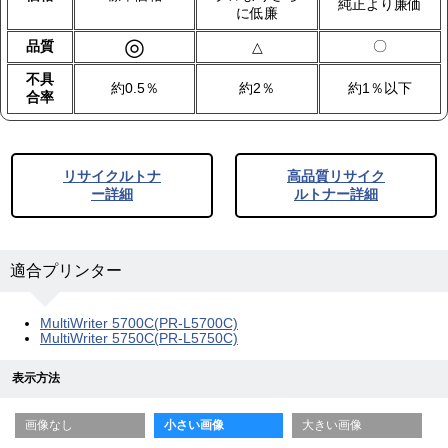
純正より廉価
に低廉
◎
品質
〇
△
不具
約0.5％
約2％
約1％以下
合率
リサイクルトナ
高品質リサイク
ー詳細
ルトナー詳細
適合プリンター
MultiWriter 5700C(PR-L5700C)
MultiWriter 5750C(PR-L5750C)
表示方法
画像なし
小さい画像
大きい画像