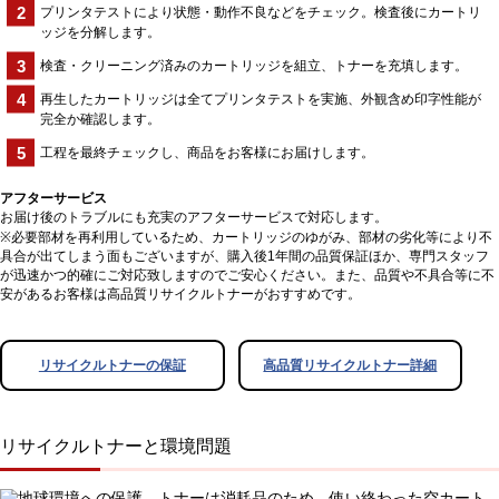
プリンタテストにより状態・動作不良などをチェック。検査後にカートリ
ッジを分解します。
検査・クリーニング済みのカートリッジを組立、トナーを充填します。
再生したカートリッジは全てプリンタテストを実施、外観含め印字性能が
完全か確認します。
工程を最終チェックし、商品をお客様にお届けします。
アフターサービス
お届け後のトラブルにも充実のアフターサービスで対応します。
※必要部材を再利用しているため、カートリッジのゆがみ、部材の劣化等により不
具合が出てしまう面もございますが、購入後1年間の品質保証ほか、専門スタッフ
が迅速かつ的確にご対応致しますのでご安心ください。また、品質や不具合等に不
安があるお客様は高品質リサイクルトナーがおすすめです。
リサイクルトナーの保証
高品質リサイクルトナー詳細
リサイクルトナーと環境問題
トナーは消耗品のため、使い終わった空カート