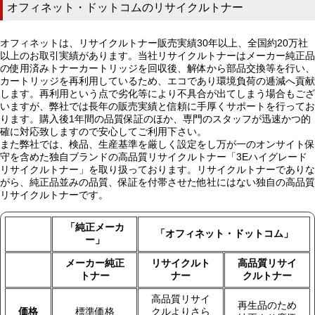
オフィネット・ドットコムのリサイクルトナー
オフィネットは、リサイクルトナー販売実績30年以上、全国約20万社
以上のお取引実績があります。当社リサイクルトナーはメーカー純正品
の使用済みトナーカートリッジを回収後、解体から部品交換等を行い、
カートリッジを再利用しているため、エコであり環境負荷の逓減へ貢献
します。再利用という点で劣化等により不具合が出てしまう場合もござ
いますが、弊社では長年の販売実績と信頼に手厚くサポートを行ってお
ります。購入後1年間の品質保証のほか、専門のスタッフが迅速かつ的
確に対応致しますので安心してご利用下さい。
また弊社では、検品、生産基準を厳しく設定をし万が一のオンサイト保
守を含めた独自ブランドの高品質リサイクルトナー「3Eハイグレード
リサイクルトナー」を取り扱っております。リサイクルトナーでありな
がら、純正品並みの品質、保証を付帯させた他社にはない独自の高品質
リサイクルトナーです。
「純正メーカ
「オフィネット・ドットコム」
ー」
メーカー純正
リサイクルト
高品質リサイ
トナー
ナー
クルトナー
高品質リサイ
再生品のため
価格
標準価格
クルよりさら