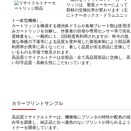
リッジは、製造メーカーによって
部材の交換比率が変わります（主
にトナーボックス・ドラムユニッ
ト一体型機種）。
カートリッジを構成する感光体ドラムや各種ブレード類は使用済
みカートリッジを分解し、作業者の目視や専用センサー等で劣化
度検査をし、一般的に１、2回程度再利用されますが、昨今の急
激な単価の下落等による品質を度外視した製造体制により部品再
利用率が異常に高くなったり、著しく品質が劣る部品に交換して
いるものも市場で散見されます。
高品質リサイクルトナーは全部品・全て高品質部品に交換し、高
い印字品質・高耐久性にこだわっています。
カラープリントサンプル
高品質リサイクルトナーは、機種毎にプリンタの特性や配色の傾
向等を調査し、純正品と比べ遜色のないプリントが得られるよう
トナーを開発しています。