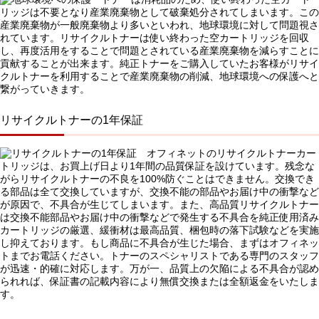
リッジは不要となり産業廃棄物として破棄処分されてしまいます。この
産業廃棄物が一般廃棄物より多いといわれ、地球環境に対して問題視さ
れています。リサイクルトナーは使い終わった空カートリッジを回収
し、再度活用をすることで問題とされている産業廃棄物を減らすことに
貢献することが出来ます。純正トナーをご購入していたお客様がリサイ
クルトナーを利用することで産業廃棄物の削減、地球環境への保護へと
繋がっていきます。
リサイクルトナーの1年保証
オフィネットのリサイクルトナーカー
トリッジは、お買上げ日より1年間の品質保証を設けています。残念な
がらリサイクルトナーの不良を100%防ぐことはできません。交換でき
る部品は全て交換していますが、交換不能の部品やお届け中の衝撃など
が原因で、不具合が生じてしまいます。また、高品質リサイクルトナー
は交換不能部品やお届け中の衝撃などで発生する不具合を純正使用済み
カートリッジの厳選、緩衝材は最高品質、梱包時の落下試験などを実施
し抑えております。もし商品に不具合が生じた場合、まずはオフィネッ
トまでお電話ください。トナーのスペシャリストである専門のスタッフ
が迅速・的確に対応します。万が一、品質上の欠陥による不具合が認め
られれば、保証書の記載内容により無償交換または全額返金をいたしま
す。