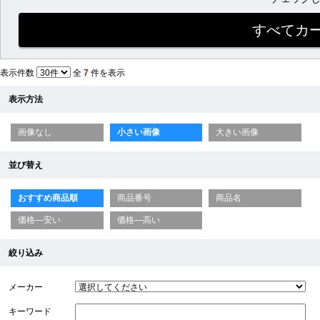
表示件数
全
7
件を表示
表示方法
画像なし
小さい画像
大きい画像
並び替え
おすすめ商品順
商品番号
商品名
価格—安い
価格—高い
絞り込み
メーカー
キーワード