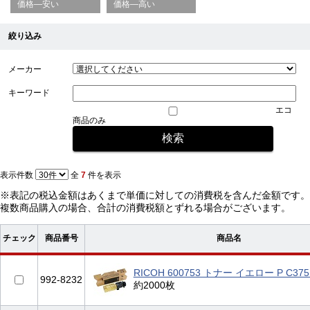
価格—安い
価格—高い
絞り込み
メーカー
キーワード
エコ
商品のみ
表示件数
全
7
件を表示
※表記の税込金額はあくまで単価に対しての消費税を含んだ金額です。
複数商品購入の場合、合計の消費税額とずれる場合がございます。
チェック
商品番号
商品名
RICOH 600753 トナー イエロー P C37
992-8232
約2000枚