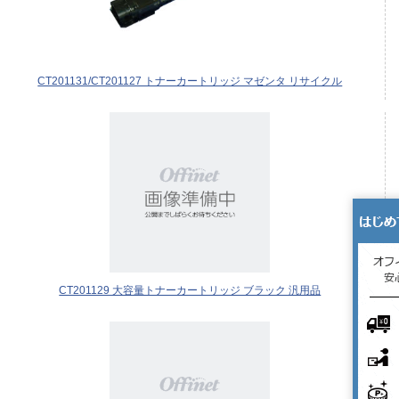
CT201131/CT201127 トナーカートリッジ マゼンタ リサイクル
CT201129 大容量トナーカートリッジ ブラック 汎用品