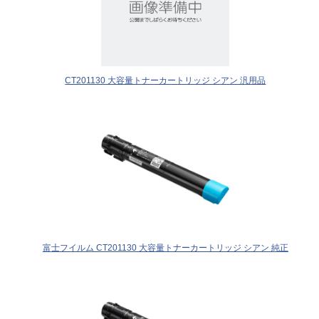
CT201130 大容量トナーカートリッジ シアン 汎用品
富士フイルム CT201130 大容量トナーカートリッジ シアン 純正