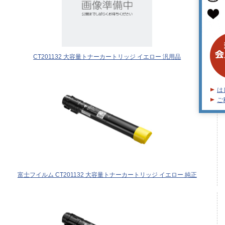
CT201132 大容量トナーカートリッジ イエロー 汎用品
は
ご
富士フイルム CT201132 大容量トナーカートリッジ イエロー 純正