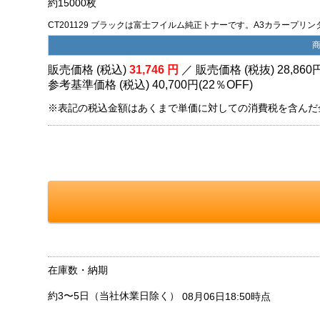
約15000枚
CT201129 ブラックは富士フイルム純正トナーです。A3カラープリ
販売価格 (税込)
31,746
円
／ 販売価格 (税抜)
28,860
参考基準価格 (税込)
40,700円
(
22％
OFF)
※表記の税込金額はあくまで単価に対しての消費税を含んだ
在庫数・納期
約3〜5日（当社休業日除く）
08月06日18:50時点