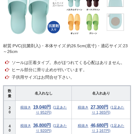
材質:PVC(抗菌剤入)・本体サイズ:約26.5cm(底寸)・適応サイズ:23
～26cm
ソールは圧着タイプ。糸がほつれてくる心配はありません。
ヒール部分に滑り止めが付いています。
子供用サイズはお問合せ下さい。
数
名入れなし
名入れあり
量
19,040円
27,300円
税抜き
(1足あた
税抜き
(1足あた
2
0
り 952円)
り 1,365円)
36,800円
46,680円
税抜き
(1足あた
税抜き
(1足あた
4
0
り 920円)
り 1,167円)