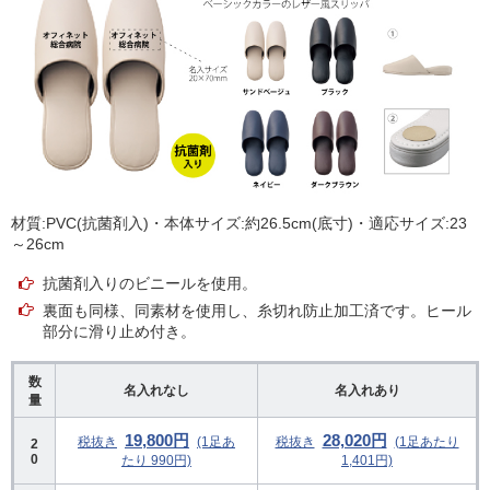
材質:PVC(抗菌剤入)・本体サイズ:約26.5cm(底寸)・適応サイズ:23
～26cm
抗菌剤入りのビニールを使用。
裏面も同様、同素材を使用し、糸切れ防止加工済です。ヒール
部分に滑り止め付き。
数
名入れなし
名入れあり
量
19,800円
28,020円
税抜き
(1足あ
税抜き
(1足あたり
2
0
たり 990円)
1,401円)