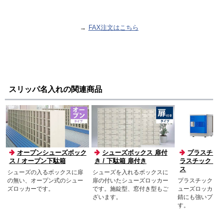
FAX注文はこちら
スリッパ名入れの関連商品
オープンシューズボック
シューズボックス 扉付
プラスチッ
ス / オープン下駄箱
き / 下駄箱 扉付き
ラスチック 
ス
シューズの入るボックスに扉
シューズを入れるボックスに
の無い、オープン式のシュー
扉の付いたシューズロッカー
プラスチック
ズロッカーです。
です。施錠型、窓付き型もご
ューズロッカ
ざいます。
錆にも強いプ
す。