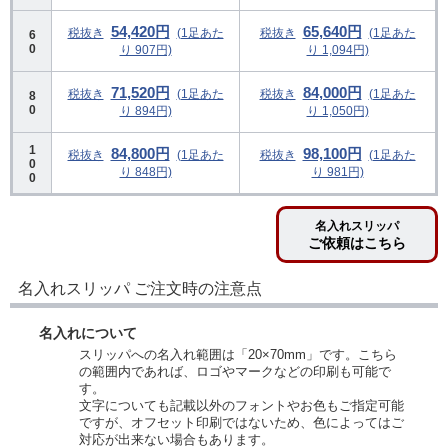
54,420円
65,640円
税抜き
(1足あた
税抜き
(1足あた
6
0
り 907円)
り 1,094円)
71,520円
84,000円
税抜き
(1足あた
税抜き
(1足あた
8
0
り 894円)
り 1,050円)
1
84,800円
98,100円
税抜き
(1足あた
税抜き
(1足あた
0
り 848円)
り 981円)
0
名入れスリッパ
ご依頼はこちら
名入れスリッパ ご注文時の注意点
名入れについて
スリッパへの名入れ範囲は「20×70mm」です。こちら
の範囲内であれば、ロゴやマークなどの印刷も可能で
す。
文字についても記載以外のフォントやお色もご指定可能
ですが、オフセット印刷ではないため、色によってはご
対応が出来ない場合もあります。