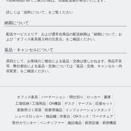
※部材商品のみでご購入の際は、別途配送費が発生いたします。
詳しくは
「送料について」
をご覧ください
納期について
配送サービスエリア、および通常在庫品の配送納期は
「納期について」
お
よび
「オフィス家具購入時の注意点」
をご確認ください。
返品・キャンセルについて
原則として、お客様のご都合による返品・交換は致しかねます。商品不良
等、弊社都合による返品・交換については
「返品・交換、キャンセル・内
容変更」
をご確認ください。
オフィス家具
パーテーション・間仕切り
ロッカー
書庫
工場収納 / 工場用品
OA機器
デスク
テーブル
応接セット
業務用ゴミ容器
医療用備品
インフォメーションスタンド
シューズロッカー
物品棚
作業台
OAラック
ワークチェア
受付カウンター
ベンチソファー
施設備品
厨房設備・厨房機器