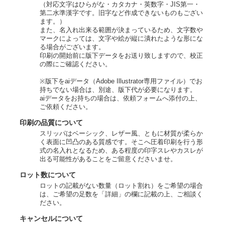
（対応文字はひらがな・カタカナ・英数字・JIS第一・
第二水準漢字です。旧字など作成できないものもござい
ます。）
また、名入れ出来る範囲が決まっているため、文字数や
マークによっては、文字や絵が縦に潰れたような形にな
る場合がございます。
印刷の開始前に版下データをお送り致しますので、校正
の際にご確認ください。
※版下をaiデータ（Adobe Illustrator専用ファイル）でお
持ちでない場合は、別途、版下代が必要になります。
aiデータをお持ちの場合は、依頼フォームへ添付の上、
ご依頼ください。
印刷の品質について
スリッパはベーシック、レザー風、ともに材質が柔らか
く表面に凹凸のある質感です。そこへ圧着印刷を行う形
式の名入れとなるため、ある程度の印字スレやカスレが
出る可能性があることをご留意くださいませ。
ロット数について
ロットの記載がない数量（ロット割れ）をご希望の場合
は、ご希望の足数を「詳細」の欄に記載の上、ご相談く
ださい。
キャンセルについて