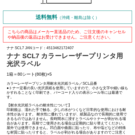
送料無料
（沖縄・離島は除く）
こちらの商品はメーカー直送品のため、ご注文後のキャンセル
や納品後の返品はお受けできません。ご注意ください。
ナナ
SCL7
JANコード：4513462172407
ナナ SCL7 カラーレーザープリンタ用
光沢ラベル
1箱＝80シート(80枚)×5
カラーレーザープリンタ用耐水光沢紙ラベル／SCL品番
●トナー定着の良い光沢原紙を使用していますので、小さな文字や細い線も
かすれることなく印刷でき、バーコード入りの表示シール等には最適で
す。
【耐水光沢紙ラベルの耐水性について】
印刷後は、濡れた手で触る、少しの水がつくなど日常的な使用における耐
水性があります。 耐水性に優れていますが、紙製品なので長期的に使用で
きるものではありません。長時間水に浸すとラベルやトナーが剥がれる場
合があります。長期でご使用される場合は定期的に貼り替えてください。
屋外では使用できません。凹凸面や曲面に貼ったり、布や塩ビなどの特殊
な材質に貼ったりすると、ラベルが剥がれる場合がありますのでご注意く