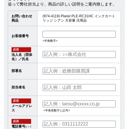
追って弊社担当より、商品の詳しい説明をご案内致します。
お問い合わせ
(974-4119) Plaisir PLE-RC31HC インクカート
商品
リッジ シアン 大容量 汎用品
お客様番号
<半角数字>
必須
法人名（団体
名）／氏名
部署名
担当者名
必須
メールアドレ
ス
<半角英数字と記号>
必須
電話番号
(ハイ