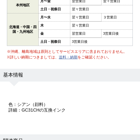
月〜金
翌営業日
翌々営業日
本州地区
土日・祝祭日
翌々営業日
月〜水
翌々営業日
３営業日
木
翌々営業日
北海道・中国・四
国・九州地区
金
翌営業日
3営業日後
土日・祝祭日
3営業日後
※沖縄、離島地域は原則としてサービスエリアに含まれておりません。
※詳しい納期につきましては、
送料・納期
をご確認ください。
基本情報
色：シアン（顔料）
詳細：GC31CHの互換インク